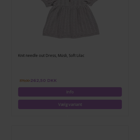
Knit needle out Dress, Müsli, Soft Lilac
262,50 DKK
375,00