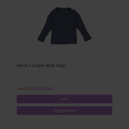
Knit rib Cardigan, Müsli, Indigo
209,30 DKK
299,00