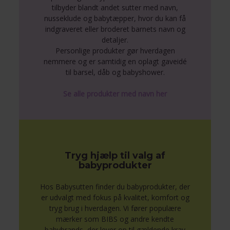
tilbyder blandt andet sutter med navn,
nusseklude og babytæpper, hvor du kan få
indgraveret eller broderet barnets navn og
detaljer.
Personlige produkter gør hverdagen
nemmere og er samtidig en oplagt gaveidé
til barsel, dåb og babyshower.
Se alle produkter med navn her
Tryg hjælp til valg af
babyprodukter
Hos Babysutten finder du babyprodukter, der
er udvalgt med fokus på kvalitet, komfort og
tryg brug i hverdagen. Vi fører populære
mærker som BIBS og andre kendte
babybrands, der lever op til gældende krav