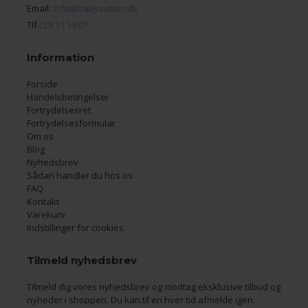
Email:
info@babysutten.dk
Tlf.:
29 11 19 07
Information
Forside
Handelsbetingelser
Fortrydelsesret
Fortrydelsesformular
Om os
Blog
Nyhedsbrev
Sådan handler du hos os
FAQ
Kontakt
Varekurv
Indstillinger for cookies
Tilmeld nyhedsbrev
Tilmeld dig vores nyhedsbrev og modtag eksklusive tilbud og
nyheder i shoppen. Du kan til en hver tid afmelde igen.