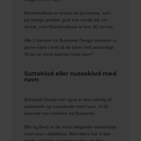
Marshmallows
er endnu en lys bamse, som
på mange punkter godt kan minde lidt om
André, men Marshmallows er kun 35 cm høj.
Alle 3 bamser fra Bukowski Design broderer vi
gerne navn i øret så de bliver helt personlige.
Vil du se vores
bamser med navn
?
Sutteklud eller nusseklud med
navn
Bukowski Design har også et stort udvalg af
sutteklude
og nusseklude med navn. Vi får
løbende nye modeller fra Bukowski.
Bibi og Benji er de mest sælgende nusseklude
med navn i øjeblikket. Men ellers har vi stor
glæde af Maria og Viggo serien, og ikke