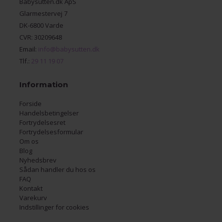
Babysutten.dk ApS
Glarmestervej 7
DK-6800 Varde
CVR: 30209648
Email:
info@babysutten.dk
Tlf.:
29 11 19 07
Information
Forside
Handelsbetingelser
Fortrydelsesret
Fortrydelsesformular
Om os
Blog
Nyhedsbrev
Sådan handler du hos os
FAQ
Kontakt
Varekurv
Indstillinger for cookies