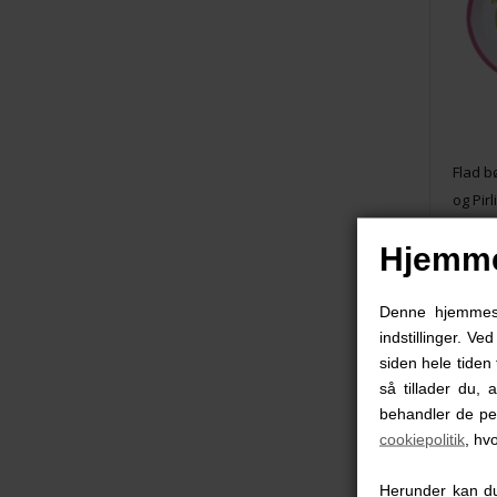
Flad b
og Pir
Hjemme
49,
Denne hjemmesid
indstillinger. Ve
siden hele tiden 
så tillader du, 
behandler de pe
cookiepolitik
, hv
Herunder kan du 