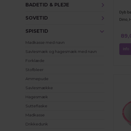
BADETID & PLEJE
Dyb bø
SOVETID
Dino,
SPISETID
89,
Madkasse med navn
Savlesmæk og hagesmæk med navn
Forklæde
Stofbleer
Ammepude
Savlesmække
Hagesmæk
Sutteflaske
Madkasse
Drikkedunk