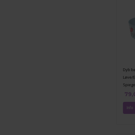
Dyb bø
Løve/E
Spiege
79,