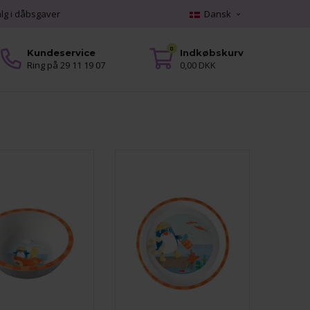
alg i dåbsgaver
Dansk
0
Kundeservice
Indkøbskurv
Ring på 29 11 19 07
0,00 DKK