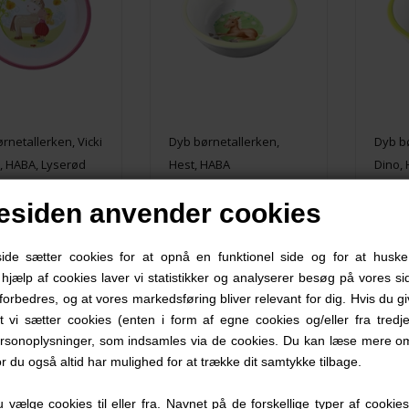
ørnetallerken, Vicki
Dyb børnetallerken,
Dyb b
li, HABA, Lyserød
Hest, HABA
Dino,
siden anvender cookies
00 DKK
79,00 DKK
79
e sætter cookies for at opnå en funktionel side og for at huske
d hjælp af cookies laver vi statistikker og analyserer besøg på vores sid
forbedres, og at vores markedsføring bliver relevant for dig. Hvis du g
at vi sætter cookies (enten i form af egne cookies og/eller fra tredje
rsonoplysninger, som indsamles via de cookies. Du kan læse mere om
or du også altid har mulighed for at trække dit samtykke tilbage.
vælge cookies til eller fra. Navnet på de forskellige typer af cookies f