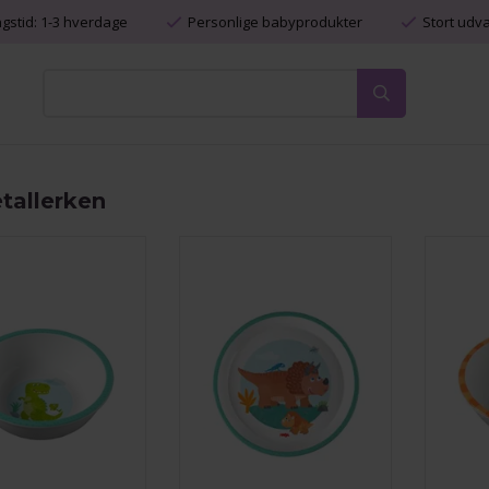
ngstid: 1-3 hverdage
Personlige babyprodukter
Stort udv
tallerken