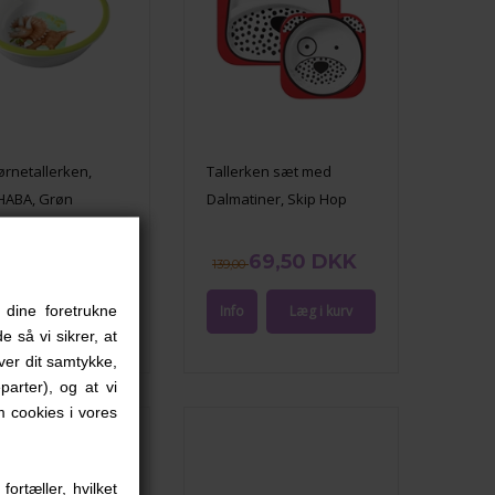
ørnetallerken,
Tallerken sæt med
 HABA, Grøn
Dalmatiner, Skip Hop
,00 DKK
69,50 DKK
139,00
 dine foretrukne
e så vi sikrer, at
iver dit samtykke,
parter), og at vi
 cookies i vores
ortæller, hvilket