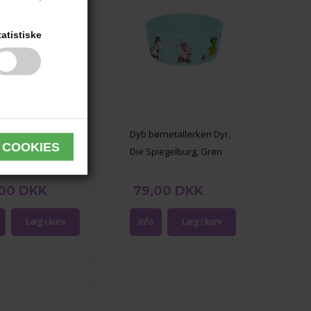
tatistiske
rnetallerken Dino,
Dyb børnetallerken Dyr,
piegelburg
Die Spiegelburg, Grøn
,00 DKK
79,00 DKK