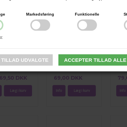
ige
Markedsføring
Funktionelle
S
er
ken sæt med Ugle,
Savanne Skål, Petit Jour
Dyb bø
Hop
Paris
Die S
69,50 DKK
69,00 DKK
79