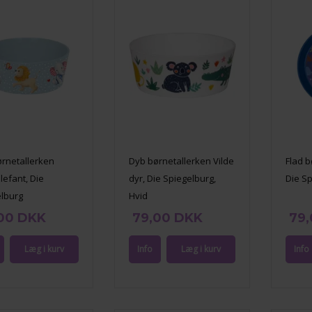
rnetallerken
Dyb børnetallerken Vilde
Flad b
lefant, Die
dyr, Die Spiegelburg,
Die S
lburg
Hvid
00 DKK
79,00 DKK
79