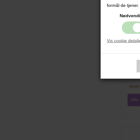
formål de tjener.
Nødvend
Vis cookie detalj
Taller
Skip 
139,00