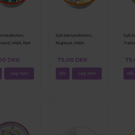
rnetallerken,
Dyb børnetallerken,
Dyb b
mand, HABA, Rød
Regnbue, HABA
Trakto
00 DKK
79,00 DKK
79