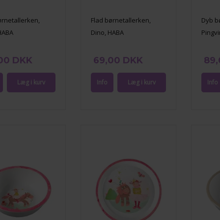
rnetallerken,
Flad børnetallerken,
Dyb b
 HABA
Dino, HABA
Pingv
00 DKK
69,00 DKK
89