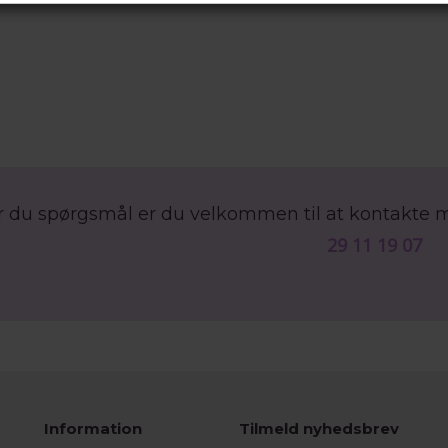
r du spørgsmål er du velkommen til at kontakte 
29 11 19 07
Information
Tilmeld nyhedsbrev