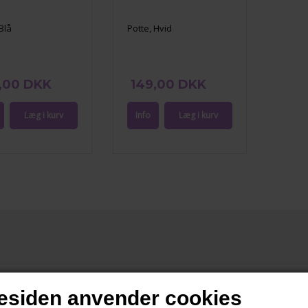
Blå
Potte, Hvid
,00 DKK
149,00 DKK
siden anvender cookies