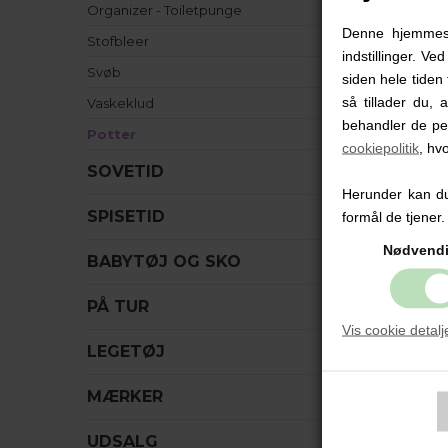
Organizer - Toiletpunge
Denne hjemmesid
Stofbleer
indstillinger. Ve
Svøb
b
siden hele tiden 
su
så tillader du, 
Vaskeklud
du 
behandler de pe
Potter
cookiepolitik
, hv
Pe
SOVETID
Herunder kan du 
SPISETID
formål de tjener.
Nødvend
BABYTØJ OG SKO
PÅ TUR
Vis cookie detalj
LEGETØJ
MÆRKER
UDSALG