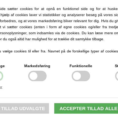
Personlige produkter med navn
e sætter cookies for at opnå en funktionel side og for at huske
d hjælp af cookies laver vi statistikker og analyserer besøg på vores sid
Hos Babysutten specialiserer vi os i personlige
abyprodukter med navn. Vi tilbyder blandt andet
forbedres, og at vores markedsføring bliver relevant for dig. Hvis du g
tter med navn, nusseklude og babytæpper, hvor
at vi sætter cookies (enten i form af egne cookies og/eller fra tredje
ud
kan få indgraveret eller broderet barnets navn og
rsonoplysninger, som indsamles via de cookies. Du kan læse mere om
i 
detaljer.
or du også altid har mulighed for at trække dit samtykke tilbage.
an
rsonlige produkter gør hverdagen nemmere og er
samtidig en oplagt gaveidé til barsel, dåb og
vælge cookies til eller fra. Navnet på de forskellige typer af cookies f
Er 
babyshower.
ba
Se alle produkter med navn her
ige
Markedsføring
Funktionelle
S
Du
er