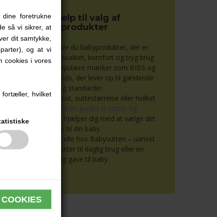
 dine foretrukne
Tryg hjælp til valg af
babyprodukter
e så vi sikrer, at
iver dit samtykke,
Hos Babysutten finder du babyprodukter, der er
parter), og at vi
valgt med fokus på kvalitet, komfort og tryg brug
 cookies i vores
hverdagen. Vi fører populære mærker som BIBS og
dre kendte babybrands, der lever op til gældende
krav og standarder.
ortæller, hvilket
du i tvivl om valg af sut, suttestørrelse eller hvilket
materiale?
Læs vores guides til sutter og
byprodukter
, hvor vi hjælper dig med at vælge det
tatistiske
rigtige til din baby.
 kan derfor trygt handle hos Babysutten – uanset
om du køber produkter til daglig brug eller en
personlig gave til baby.