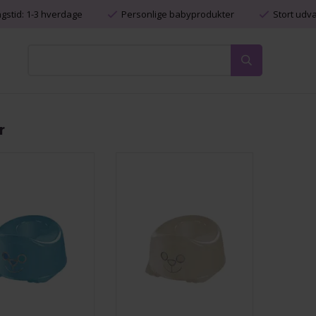
ngstid: 1-3 hverdage
Personlige babyprodukter
Stort udv
r