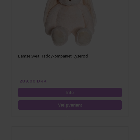
Bamse Svea, Teddykompaniet, Lyserød
289,00 DKK