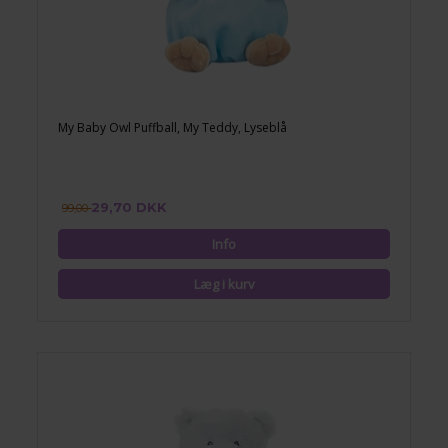
My Baby Owl Puffball, My Teddy, Lyseblå
29,70 DKK
99,00