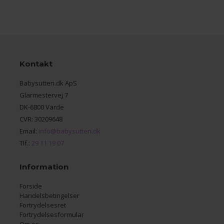
Kontakt
Babysutten.dk ApS
Glarmestervej 7
DK-6800 Varde
CVR: 30209648
Email:
info@babysutten.dk
Tlf.:
29 11 19 07
Information
Forside
Handelsbetingelser
Fortrydelsesret
Fortrydelsesformular