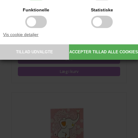
Funktionelle
Statistiske
Mini Lykønskningskort, Elefant, Lyseblå
Vis cookie detaljer
14,95 DKK