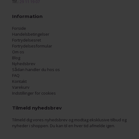
Tlf.:
29 11 19 07
Information
Forside
Handelsbetingelser
Fortrydelsesret
Fortrydelsesformular
Om os
Blog
Nyhedsbrev
Sådan handler du hos os
FAQ
Kontakt
Varekurv
Indstillinger for cookies
Tilmeld nyhedsbrev
Tilmeld dig vores nyhedsbrev og modtag eksklusive tilbud og
nyheder i shoppen. Du kan til en hver tid afmelde igen.