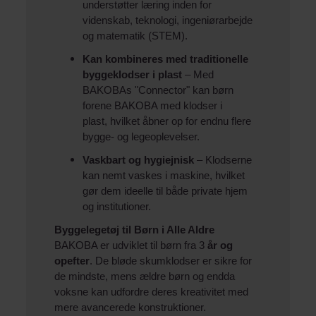
understøtter læring inden for
videnskab, teknologi, ingeniørarbejde
og matematik (STEM).
Kan kombineres med traditionelle
byggeklodser i plast
– Med
BAKOBAs "Connector" kan børn
forene BAKOBA med klodser i
plast, hvilket åbner op for endnu flere
bygge- og legeoplevelser.
Vaskbart og hygiejnisk
– Klodserne
kan nemt vaskes i maskine, hvilket
gør dem ideelle til både private hjem
og institutioner.
Byggelegetøj til Børn i Alle Aldre
BAKOBA er udviklet til børn fra 3
år og
opefter
. De bløde skumklodser er sikre for
de mindste, mens ældre børn og endda
voksne kan udfordre deres kreativitet med
mere avancerede konstruktioner.