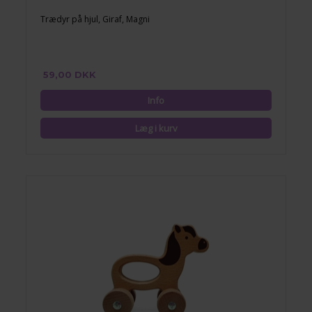
Trædyr på hjul, Giraf, Magni
59,00 DKK