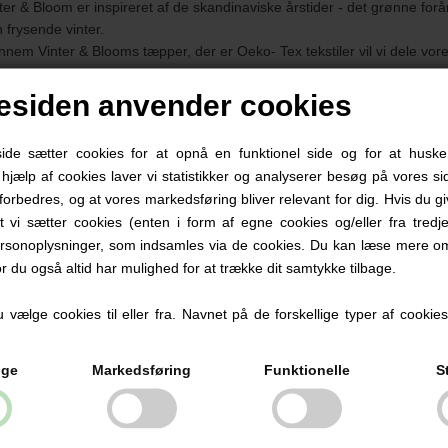
ter & Bloom er inspireret af de skandinaviske årstider - det grønne for
 frysende vinter.
nem Vinter & Blooms tæpper, der er Oeko- Tex tekstiler vil vi dele vo
har hos babysutten.dk valgt at sælge to af Vinter & Blooms populære tæp
siden anvender cookies
e sætter cookies for at opnå en funktionel side og for at huske
 ene er Classic Dots som er i
lyserød
og
lyseblå.
d hjælp af cookies laver vi statistikker og analyserer besøg på vores sid
pet er på den ene side farvet med hvide prikker og på den anden side h
forbedres, og at vores markedsføring bliver relevant for dig. Hvis du g
ytæppet er 100 x 80 cm og lavet i ringspundet bomuld.
at vi sætter cookies (enten i form af egne cookies og/eller fra tredje
rsonoplysninger, som indsamles via de cookies. Du kan læse mere om
or du også altid har mulighed for at trække dit samtykke tilbage.
 andet babytæppe er Soft Grid Vaffel tæppe. Dette tæppe har vi i fire fa
vælge cookies til eller fra. Navnet på de forskellige typer af cookies f
 specielle vaffelmønster giver dit barn den rigtige varme. Mønstret b
erskydende varme.
ige
Markedsføring
Funktionelle
S
ytæppet er perfekt i barnevognen eller når der skal hygges med mor og
pet er 100 x 75 cm og lavet i ringspundet bomuld.