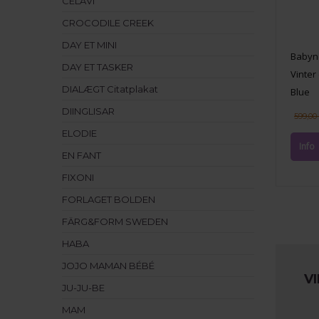
CELAVI
CROCODILE CREEK
DAY ET MINI
Babyne
DAY ET TASKER
Vinter
DIALÆGT Citatplakat
Blue
DIINGLISAR
599,00
ELODIE
EN FANT
FIXONI
FORLAGET BOLDEN
FÄRG&FORM SWEDEN
HABA
JOJO MAMAN BÉBÉ
V
JU-JU-BE
MAM