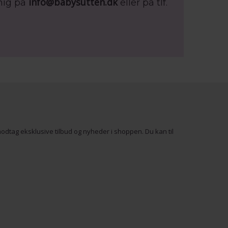
info@babysutten.dk
mig på
eller på tlf.
odtag eksklusive tilbud og nyheder i shoppen. Du kan til