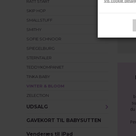
Vis cookie detalj
RÄTT START
SKIP HOP
Vil
un
SMALLSTUFF
SMITHY
SOFIE SCHNOOR
SPIEGELBURG
STERNTALER
TEDDYKOMPANIET
TINKA BABY
VINTER & BLOOM
ZELECTION
b
su
UDSALG
du 
GAVEKORT TIL BABYSUTTEN
Pe
Venderæs til iPad