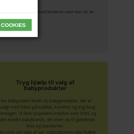
s du ønsker tæpper med broderet navn kan du se
Tryg hjælp til valg af
babyprodukter
Hos Babysutten finder du babyprodukter, der er
valgt med fokus på kvalitet, komfort og tryg brug
hverdagen. Vi fører populære mærker som BIBS og
dre kendte babybrands, der lever op til gældende
krav og standarder.
du i tvivl om valg af sut, suttestørrelse eller hvilket