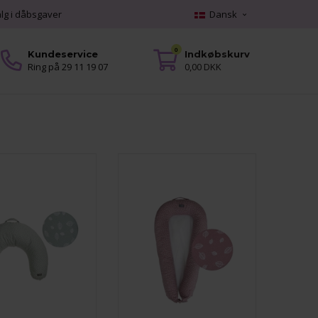
alg i dåbsgaver
Dansk
0
Kundeservice
Indkøbskurv
Ring på 29 11 19 07
0,00 DKK