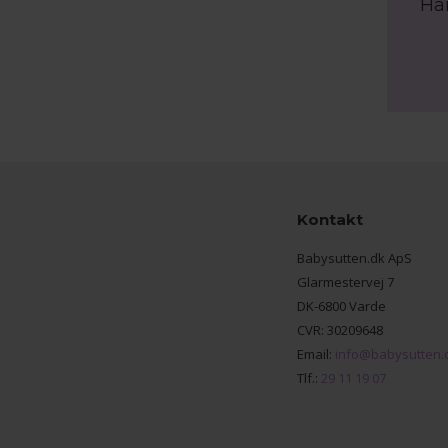
Ha
Kontakt
Babysutten.dk ApS
Glarmestervej 7
DK-6800 Varde
CVR: 30209648
Email:
info@babysutten.
Tlf.:
29 11 19 07