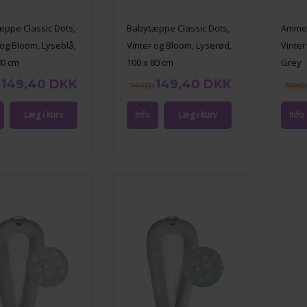
ppe Classic Dots,
Babytæppe Classic Dots,
Ammep
 og Bloom, Lyseblå,
Vinter og Bloom, Lyserød,
Vinter
80 cm
100 x 80 cm
Grey
149,40 DKK
149,40 DKK
0
249,00
359,0