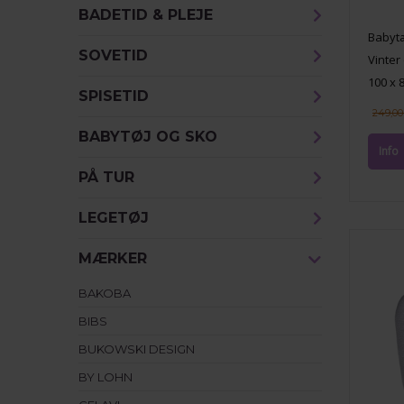
BADETID & PLEJE
Babytæ
SOVETID
Vinter
100 x 
SPISETID
249,0
BABYTØJ OG SKO
PÅ TUR
LEGETØJ
MÆRKER
BAKOBA
BIBS
BUKOWSKI DESIGN
BY LOHN