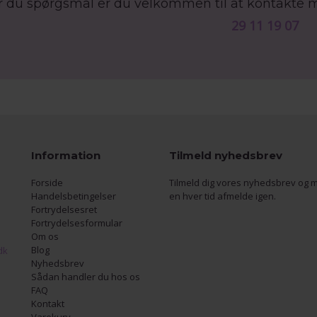
r du spørgsmål er du velkommen til at kontakte 
29 11 19 07
Information
Tilmeld nyhedsbrev
Forside
Tilmeld dig vores nyhedsbrev og m
Handelsbetingelser
en hver tid afmelde igen.
Fortrydelsesret
Fortrydelsesformular
Om os
Blog
dk
Nyhedsbrev
Sådan handler du hos os
FAQ
Kontakt