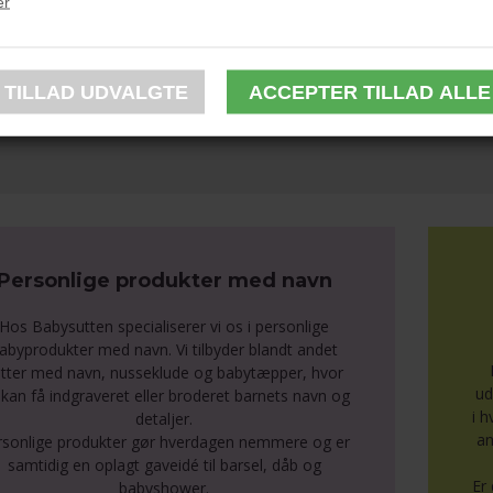
er
 du se andre strikkede tæpper kan du se dem under
Babytæpper
og hvi
der
Babytæpper med navn
.
Personlige produkter med navn
Hos Babysutten specialiserer vi os i personlige
abyprodukter med navn. Vi tilbyder blandt andet
tter med navn, nusseklude og babytæpper, hvor
ud
kan få indgraveret eller broderet barnets navn og
i 
detaljer.
an
rsonlige produkter gør hverdagen nemmere og er
samtidig en oplagt gaveidé til barsel, dåb og
Er 
babyshower.