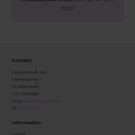
19 07
Kontakt
Babysutten.dk ApS
Glarmestervej 7
DK-6800 Varde
CVR: 30209648
Email:
info@babysutten.dk
Tlf.:
29 11 19 07
Information
Forside