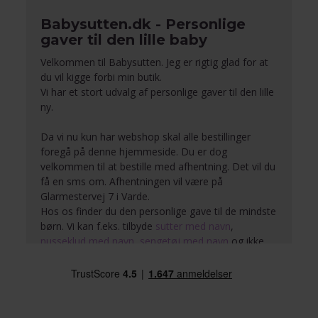
Babysutten.dk - Personlige
gaver til den lille baby
Velkommen til Babysutten. Jeg er rigtig glad for at
du vil kigge forbi min butik.
Vi har et stort udvalg af personlige gaver til den lille
ny.
Da vi nu kun har webshop skal alle bestillinger
foregå på denne hjemmeside. Du er dog
velkommen til at bestille med afhentning. Det vil du
få en sms om. Afhentningen vil være på
Glarmestervej 7 i Varde.
Badekåber med navn
Hos os finder du den personlige gave til de mindste
børn. Vi kan f.eks. tilbyde
sutter med navn
,
nusseklud med navn
,
sengetøj med navn
og ikke
mindst vores populære
bamser med navn
, se dig
rundt på siderne og oplev alt det du kan glæde det
lille barn med.
Vi broderer navn på tekstilerne så det bliver en flot