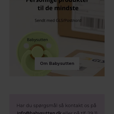
Vil du gerne give en gave men er usikker på hvad
de ønsker sig, eller skal gaven gives pludselig, kan
du let købe et
print selv gavekort
, der nemt kan
printes ud. Det er en gave alle forældre kan have
glæde af.
Hilsen Susanne
Om Babysutten
Har du spørgsmål så kontakt os på
info@babysutten.dk
eller på tlf. 29 11