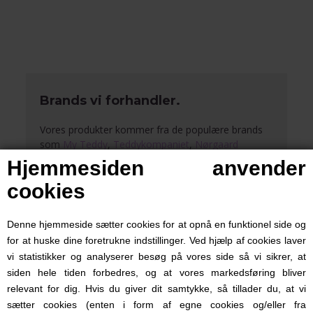
og personlig gave – perfekt som dåbsgave,
barselsgave eller gave til navngivningsfesten, alle
produkterne kan købes uden navn, så du kan bruge
dem allerede til babyshower.
Der vil være perioder hvor vi har længere
Brands vi forhandler.
leveringstider pga. ferie. Det vil du kunne læse hvis
du ser på øverste bjælke.
Vores produkter kommer fra de populære brands
som
My Teddy
,
Teddykompaniet
,
Nørgaard
Madsen
,
Bukowski Design
og fra Tyskland har vi
Hjemmesiden anvender
Haba
,
Sterntaler
og
Spiegelburg
, som er
cookies
anderledes end de skandinaviske. Fra USA har vi
Skip Hop
og
Ju-Ju-Be
som er perfekte i
rygsæk med
navn
og
pusletasker
.
Denne hjemmeside sætter cookies for at opnå en funktionel side og
for at huske dine foretrukne indstillinger. Ved hjælp af cookies laver
Sutter med navn
bliver graveret så navnet holder,
vi statistikker og analyserer besøg på vores side så vi sikrer, at
og ikke forsvinder efter vask. Det samme med
siden hele tiden forbedres, og at vores markedsføring bliver
vores
madkasser med navn
, det graveres også, så
relevant for dig. Hvis du giver dit samtykke, så tillader du, at vi
det let kan holde til opvaskemaskinen.
sætter cookies (enten i form af egne cookies og/eller fra