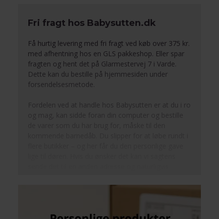
Fri fragt hos Babysutten.dk
Få hurtig levering med fri fragt ved køb over 375 kr.
med afhentning hos en GLS pakkeshop. Eller spar
fragten og hent det på Glarmestervej 7 i Varde.
Dette kan du bestille på hjemmesiden under
forsendelsesmetode.
Fordelen ved at handle hos Babysutten er at du i ro
og mag, kan sidde foran din computer og bestille
de varer som du har brug for, måske til den
kommende barnedåb. Du slipper for at løbe rundt i
flere butikker – og her får du den personlige gave
lige til døren. Hvis du ønsker det kan vi sagtens
sende det til en anden adresse og naturligvis
pakker vi gaverne ind.
Vi har levering på 1-3 dage på de fleste produkter,
men er det en hasteordre finder vi ud af det, skriv
blot at du skal bruge det hurtigt.