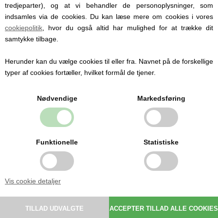
Philips Avent
,
BabyNova
og
Nip
er vores populære
tredjeparter), og at vi behandler de personoplysninger, som
mærker for navnesutter, senest har vi fået det
indsamles via de cookies. Du kan læse mere om cookies i vores
danske suttemærke
BIBS
med også. Vi har dog
cookiepolitik
, hvor du også altid har mulighed for at trække dit
også
motivsutter
fra
Elodie Details
og
Philips
samtykke tilbage.
Avent
.
Oplev også alt det uden navn, såsom
suttesnore
,
Herunder kan du vælge cookies til eller fra. Navnet på de forskellige
sutteklud
,
babytæpper
,
sutteflasker
og
børnebøger
.
typer af cookies fortæller, hvilket formål de tjener.
Nødvendige
Markedsføring
Funktionelle
Statistiske
Madkasser med navn
Vis cookie detaljer