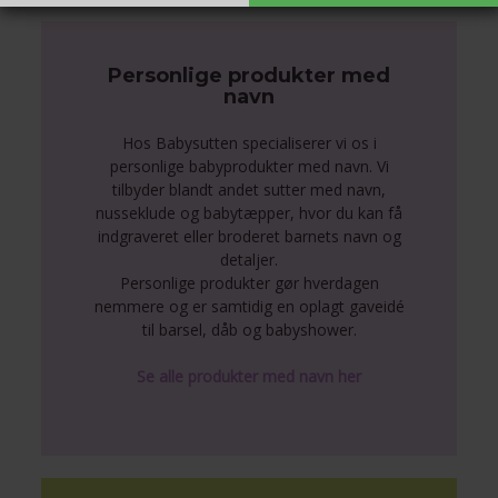
Personlige produkter med
navn
Hos Babysutten specialiserer vi os i
personlige babyprodukter med navn. Vi
tilbyder blandt andet sutter med navn,
nusseklude og babytæpper, hvor du kan få
indgraveret eller broderet barnets navn og
detaljer.
Personlige produkter gør hverdagen
nemmere og er samtidig en oplagt gaveidé
til barsel, dåb og babyshower.
Se alle produkter med navn her