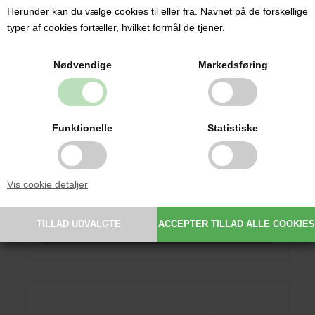
Herunder kan du vælge cookies til eller fra. Navnet på de forskellige
typer af cookies fortæller, hvilket formål de tjener.
Nødvendige
Markedsføring
BIBS Supreme, Sutter med navn (Str 2/ 6+ mdr.) - 3 pak,
Funktionelle
Statistiske
Blush (Symmetrisk Silikone)
129,00 DKK
Vis cookie detaljer