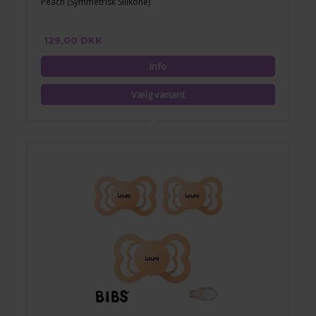
Peach (Symmetrisk Silikone)
129,00 DKK