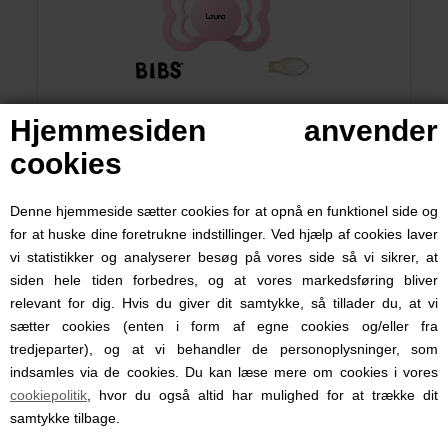
Hjemmesiden anvender
BIBS Supreme, Sutter med navn (Str 2/ 6+ mdr.) - 3 pak,
Baby Pink (Symmetrisk Silikone)
cookies
129,00 DKK
Denne hjemmeside sætter cookies for at opnå en funktionel side og
for at huske dine foretrukne indstillinger. Ved hjælp af cookies laver
vi statistikker og analyserer besøg på vores side så vi sikrer, at
siden hele tiden forbedres, og at vores markedsføring bliver
relevant for dig. Hvis du giver dit samtykke, så tillader du, at vi
sætter cookies (enten i form af egne cookies og/eller fra
tredjeparter), og at vi behandler de personoplysninger, som
indsamles via de cookies. Du kan læse mere om cookies i vores
cookiepolitik
, hvor du også altid har mulighed for at trække dit
samtykke tilbage.