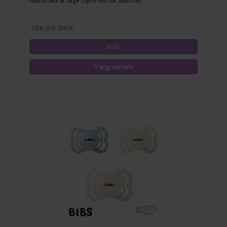
Island Sea & Sage (Symmetrisk Silikone)
129,00 DKK