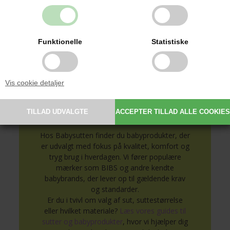
nemmere og er samtidig en oplagt gaveidé
til barsel, dåb og babyshower.
Funktionelle
Statistiske
Se alle produkter med navn her
Vis cookie detaljer
Tryg hjælp til valg af
babyprodukter
Hos Babysutten finder du babyprodukter, der
er udvalgt med fokus på kvalitet, komfort og
tryg brug i hverdagen. Vi fører populære
mærker som BIBS og andre kendte
babybrands, der lever op til gældende krav
og standarder.
Er du i tvivl om valg af sut, suttestørrelse
eller hvilket materiale?
Læs vores guides til
sutter og babyprodukter
, hvor vi hjælper dig