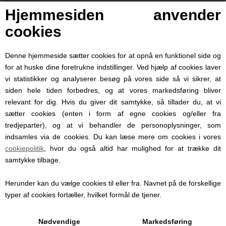
Hjemmesiden anvender
cookies
Denne hjemmeside sætter cookies for at opnå en funktionel side og
for at huske dine foretrukne indstillinger. Ved hjælp af cookies laver
vi statistikker og analyserer besøg på vores side så vi sikrer, at
siden hele tiden forbedres, og at vores markedsføring bliver
relevant for dig. Hvis du giver dit samtykke, så tillader du, at vi
sætter cookies (enten i form af egne cookies og/eller fra
tredjeparter), og at vi behandler de personoplysninger, som
Personlige produkter med
indsamles via de cookies. Du kan læse mere om cookies i vores
navn
cookiepolitik
, hvor du også altid har mulighed for at trække dit
samtykke tilbage.
Hos Babysutten specialiserer vi os i
personlige babyprodukter med navn. Vi
tilbyder blandt andet sutter med navn,
Herunder kan du vælge cookies til eller fra. Navnet på de forskellige
nusseklude og babytæpper, hvor du kan få
typer af cookies fortæller, hvilket formål de tjener.
indgraveret eller broderet barnets navn og
detaljer.
Nødvendige
Markedsføring
Personlige produkter gør hverdagen