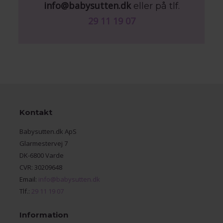
info@babysutten.dk
eller på tlf.
29 11 19 07
Kontakt
Babysutten.dk ApS
Glarmestervej 7
DK-6800 Varde
CVR: 30209648
Email:
info@babysutten.dk
Tlf.:
29 11 19 07
Information