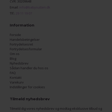
CVR: 30209648
Email:
info@babysutten.dk
Tlf.:
29 11 19 07
Information
Forside
Handelsbetingelser
Fortrydelsesret
Fortrydelsesformular
Om os
Blog
Nyhedsbrev
Sådan handler du hos os
FAQ
Kontakt
Varekurv
Indstillinger for cookies
Tilmeld nyhedsbrev
Tilmeld dig vores nyhedsbrev og modtag eksklusive tilbud og