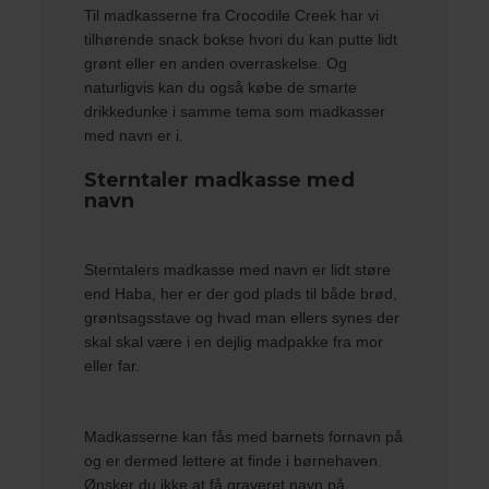
Til madkasserne fra Crocodile Creek har vi
tilhørende
snack bokse
hvori du kan putte lidt
grønt eller en anden overraskelse. Og
naturligvis kan du også købe de smarte
drikkedunke
i samme tema som madkasser
med navn er i.
Sterntaler madkasse med
navn
Sterntaler
s madkasse med navn er lidt støre
end Haba, her er der god plads til både brød,
grøntsagsstave og hvad man ellers synes der
skal skal være i en dejlig madpakke fra mor
eller far.
Madkasserne kan fås med barnets fornavn på
og er dermed lettere at finde i børnehaven.
Ønsker du ikke at få graveret navn på