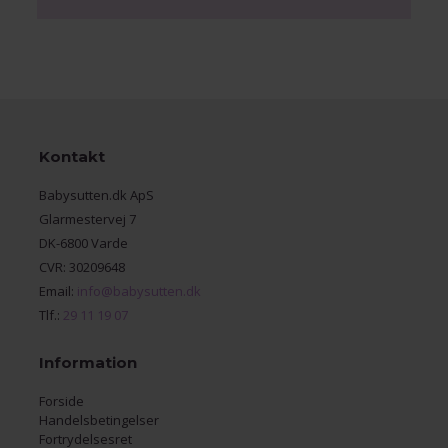
Kontakt
Babysutten.dk ApS
Glarmestervej 7
DK-6800 Varde
CVR: 30209648
Email:
info@babysutten.dk
Tlf.:
29 11 19 07
Information
Forside
Handelsbetingelser
Fortrydelsesret