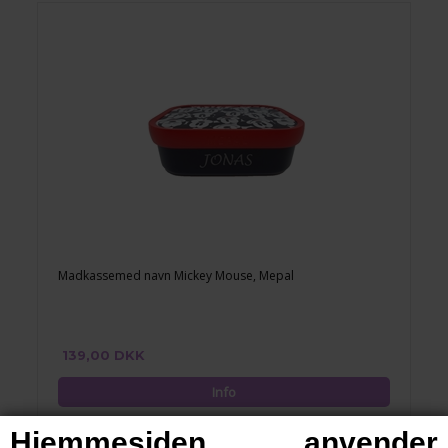
Madkassemed navn Mickey Mouse, Mepal
139,00 DKK
Hjemmesiden anvender