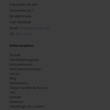
Babysutten.dk ApS
Glarmestervej 7
DK-6800 Varde
CVR: 30209648
Email:
info@babysutten.dk
Tlf.:
29 11 19 07
Information
Forside
Handelsbetingelser
Fortrydelsesret
Fortrydelsesformular
Om os
Blog
Nyhedsbrev
Sådan handler du hos os
FAQ
Kontakt
Varekurv
Indstillinger for cookies