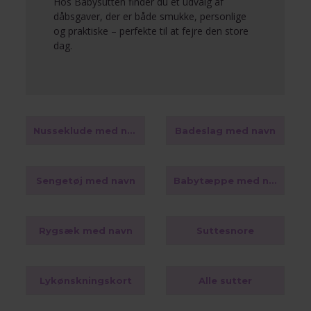
Hos Babysutten finder du et udvalg af
dåbsgaver, der er både smukke, personlige
og praktiske – perfekte til at fejre den store
dag.
Nusseklude med navn
Badeslag med navn
Sengetøj med navn
Babytæppe med navn
Rygsæk med navn
Suttesnore
Lykønskningskort
Alle sutter