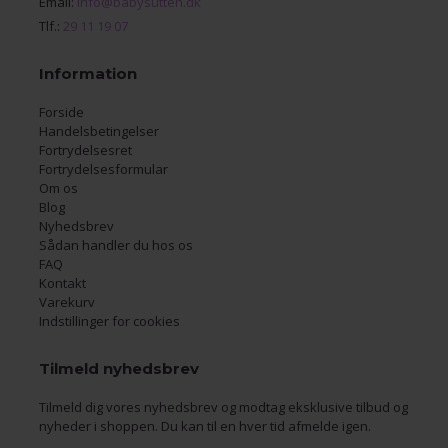
Email:
info@babysutten.dk
Tlf.:
29 11 19 07
Information
Forside
Handelsbetingelser
Fortrydelsesret
Fortrydelsesformular
Om os
Blog
Nyhedsbrev
Sådan handler du hos os
FAQ
Kontakt
Varekurv
Indstillinger for cookies
Tilmeld nyhedsbrev
Tilmeld dig vores nyhedsbrev og modtag eksklusive tilbud og
nyheder i shoppen. Du kan til en hver tid afmelde igen.