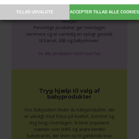
tilbyder blandt andet sutter med navn,
nusseklude og babytæpper, hvor du kan få
indgraveret eller broderet barnets navn og
detaljer.
Personlige produkter gør hverdagen
nemmere og er samtidig en oplagt gaveidé
til barsel, dåb og babyshower.
Se alle produkter med navn her
Tryg hjælp til valg af
babyprodukter
Hos Babysutten finder du babyprodukter, der
er udvalgt med fokus på kvalitet, komfort og
tryg brug i hverdagen. Vi fører populære
mærker som BIBS og andre kendte
babybrands, der lever op til gældende krav