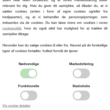
dåbsgaver og navngivningsgaver, der
relevant for dig. Hvis du giver dit samtykke, så tillader du, at vi
kombinerer det søde, praktiske og
sætter cookies (enten i form af egne cookies og/eller fra
personlige. Her kan du finde gaver til både
tredjeparter), og at vi behandler de personoplysninger, som
små babyer og lidt større børn, og mange af
indsamles via de cookies. Du kan læse mere om cookies i vores
gaveidéerne kan bruges i hverdagen,
samtidig med at de har en personlig
cookiepolitik
, hvor du også altid har mulighed for at trække dit
betydning. Leder du efter en dåbsgave med
samtykke tilbage.
navn, en blød gave til baby eller en gave, der
kan gemmes som minde, finder du flere
Herunder kan du vælge cookies til eller fra. Navnet på de forskellige
oplagte muligheder her.
typer af cookies fortæller, hvilket formål de tjener.
Nødvendige
Markedsføring
Personlige produkter med
Funktionelle
Statistiske
navn
Hos Babysutten specialiserer vi os i
Vis cookie detaljer
personlige babyprodukter med navn. Vi