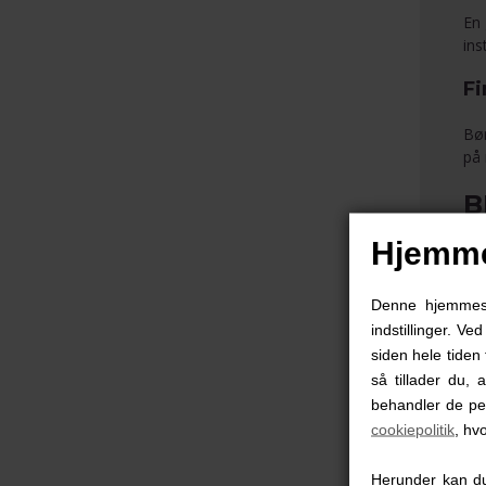
En 
ins
Fi
Bør
på 
B
Hjemme
BIB
sut
Denne hjemmesid
G
indstillinger. Ve
siden hele tiden 
GLO
så tillader du, 
øns
behandler de pe
cookiepolitik
, hv
M
Herunder kan du 