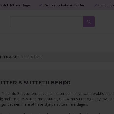
ngstid: 1-3 hverdage
Personlige babyprodukter
Stort udv
TTER & SUTTETILBEHØR
UTTER & SUTTETILBEHØR
 finder du Babysuttens udvalg af sutter uden navn samt praktisk tilbehø
lg mellem
BIBS sutter
,
motivsutter
,
GLOW natsutter
og
Babynova st
 gør det nemmere at have styr på sutten i hverdagen.