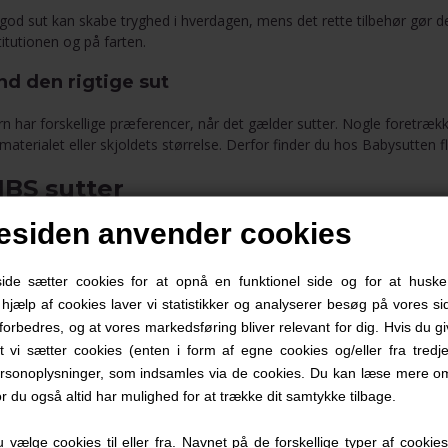
god sut kan skabe tryghed i hverdagen, mens det rette tilbehør gør 
titutionen og på farten.
nd den rigtige sut
n har forskellige præferencer, når det gælder sutter. Nogle foretr
materialet eller skjoldets størrelse. Derfor finder du hos Babysutten fl
IBS sutter
siden anvender cookies
S er blandt de mest populære suttemærker og er kendt for deres klass
teformer. BIBS fås blandt andet med rund, anatomisk og symmetrisk 
e sætter cookies for at opnå en funktionel side og for at huske
LOW natsutter
d hjælp af cookies laver vi statistikker og analyserer besøg på vores sid
forbedres, og at vores markedsføring bliver relevant for dig. Hvis du g
W sutter har en selvlysende funktion, som gør dem lettere at finde i
at vi sætter cookies (enten i form af egne cookies og/eller fra tredje
ker færre natlige eftersøgninger efter sutten.
rsonoplysninger, som indsamles via de cookies. Du kan læse mere om
or du også altid har mulighed for at trække dit samtykke tilbage.
otivsutter
vælge cookies til eller fra. Navnet på de forskellige typer af cookies f