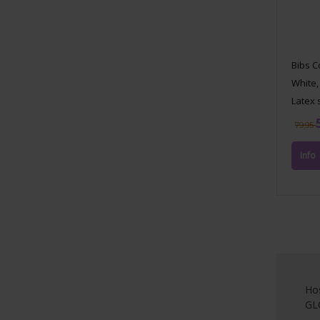
Bibs C
White,
Latex s
79,95
Hos
GLO