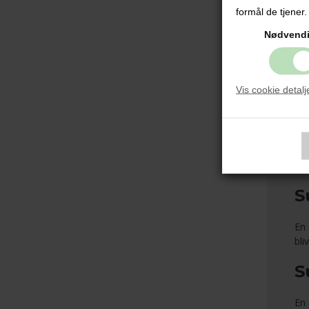
Mot
formål de tjener.
som
Nødvend
S
Øns
Vis cookie detalj
bar
Ti
Når
S
En 
bli
S
En 