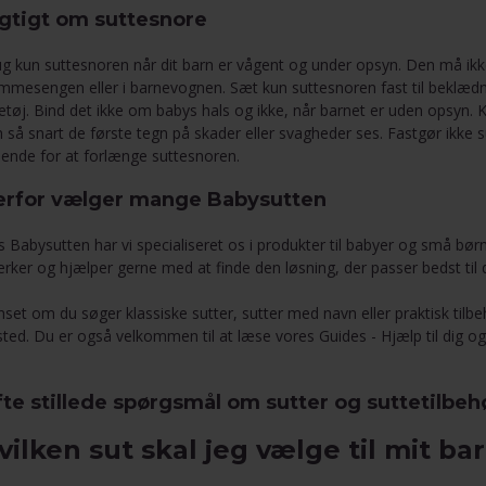
gtigt om suttesnore
g kun suttesnoren når dit barn er vågent og under opsyn. Den må ik
mmesengen eller i barnevognen. Sæt kun suttesnoren fast til beklæ
etøj. Bind det ikke om babys hals og ikke, når barnet er uden opsyn. 
 så snart de første tegn på skader eller svagheder ses. Fastgør ikke s
nende for at forlænge suttesnoren.
erfor vælger mange Babysutten
 Babysutten har vi specialiseret os i produkter til babyer og små børn
ker og hjælper gerne med at finde den løsning, der passer bedst til d
set om du søger klassiske sutter, sutter med navn eller praktisk tilbe
sted. Du er også velkommen til at læse vores
Guides - Hjælp til dig og
te stillede spørgsmål om sutter og suttetilbeh
vilken sut skal jeg vælge til mit ba