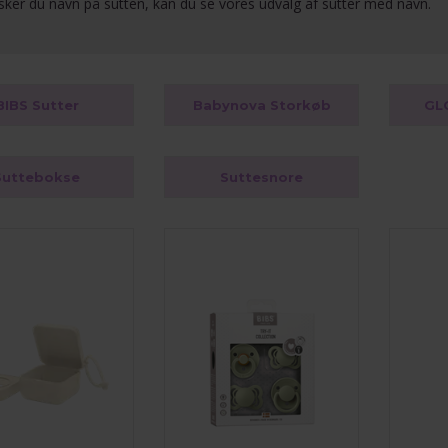
ker du navn på sutten, kan du se vores udvalg af
sutter med navn
.
BIBS Sutter
Babynova Storkøb
GL
Suttebokse
Suttesnore