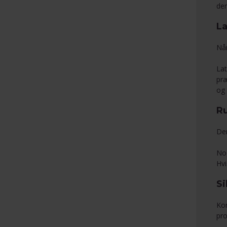
den
La
Når
Lat
præ
og 
Ru
Der
Nog
Hvi
Si
Kon
pro