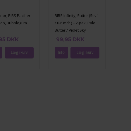
nor, BIBS Pacifier
BIBS Infinity, Sutter (Str. 1
Loop, Bubblegum
/ 0-6 mdr.) – 2-pak, Pale
Butter / Violet Sky
(Symmetrisk silikone)
95 DKK
99,95 DKK