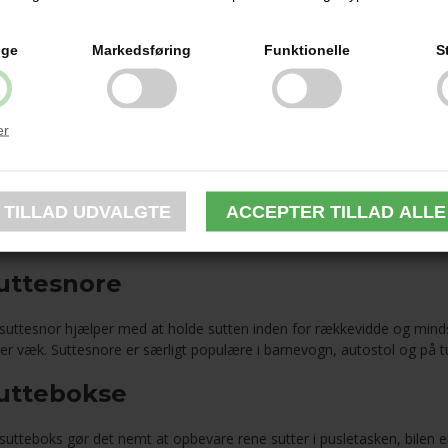
ivsutter giver mulighed for at vælge et design, der passer til barnets 
 en lille personlig detalje i hverdagen.
ige
Markedsføring
Funktionelle
S
utter med navn
ker du en mere personlig løsning, kan du se vores udvalg af
sutter 
er
nets sut i vuggestue, dagpleje og på tur.
lbehør til hverdag og institution
 sutten skal med i dagpleje, vuggestue eller på tur, kan det rette udst
uttesnore
suttesnor hjælper med at holde sutten inden for rækkevidde og mindske
ver væk. Suttesnore er særligt populære i barnevogn, autostol og på t
uttebokse
sutteboks gør det nemt at opbevare rene sutter i pusletasken, bilen 