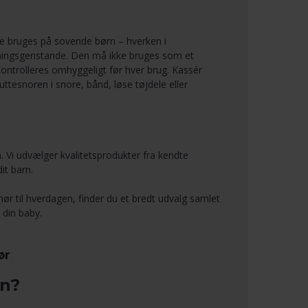
ke bruges på sovende børn – hverken i
dningsgenstande. Den må ikke bruges som et
Kontrolleres omhyggeligt før hver brug. Kassér
uttesnoren i snore, bånd, løse tøjdele eller
. Vi udvælger kvalitetsprodukter fra kendte
it barn.
hør til hverdagen, finder du et bredt udvalg samlet
 din baby.
ør
rn?