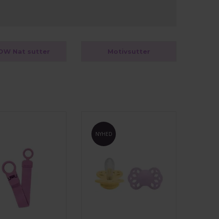
OW Nat sutter
Motivsutter
NYHED