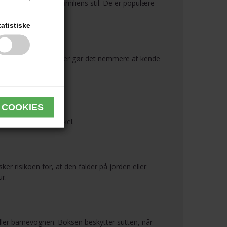
personlighed eller familiens stil. De er populære
tatistiske
med nav
n. Navnesutter gør det nemmere at kende
yr gøre en stor forskel.
r risikoen for, at den falder på jorden eller
ur.
eller barnevognen. Boksen beskytter sutten, når