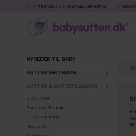
Fri fragt ved 375 kr. med GLS pakkeshop
Leveri
NYHEDER TIL BABY
SU
SUTTER MED NAVN
SUTTER & SUTTETILBEHØR
S
BIBS Sutter
Babynova Storkøb
Her
GLOW Nat sutter
Væ
der
Motivsutter
Suttebokse