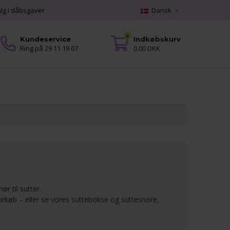
alg i dåbsgaver
Dansk
0
Kundeservice
Indkøbskurv
Ring på 29 11 19 07
0,00 DKK
r til sutter.
orkøb
– eller se vores
suttebokse
og
suttesnore
,