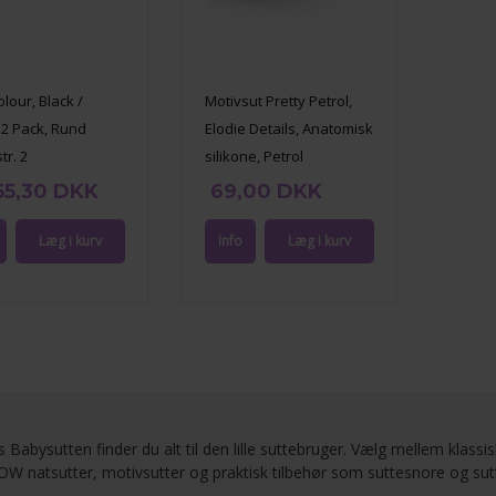
olour, Black /
Motivsut Pretty Petrol,
 2 Pack, Rund
Elodie Details, Anatomisk
tr. 2
silikone, Petrol
55,30 DKK
69,00 DKK
 Babysutten finder du alt til den lille suttebruger. Vælg mellem kla
W natsutter, motivsutter og praktisk tilbehør som suttesnore og su