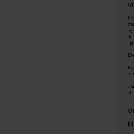
Vi
Bru
tre
leg
den
lig
D
Hos
mær
Uan
ét 
Of
H