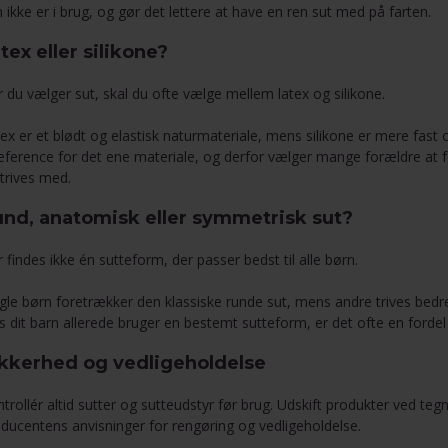
 ikke er i brug, og gør det lettere at have en ren sut med på farten.
tex eller silikone?
 du vælger sut, skal du ofte vælge mellem latex og silikone.
ex er et blødt og elastisk naturmateriale, mens silikone er mere fast 
ference for det ene materiale, og derfor vælger mange forældre at 
trives med.
nd, anatomisk eller symmetrisk sut?
 findes ikke én sutteform, der passer bedst til alle børn.
le børn foretrækker den klassiske runde sut, mens andre trives bed
s dit barn allerede bruger en bestemt sutteform, er det ofte en ford
kkerhed og vedligeholdelse
trollér altid sutter og sutteudstyr før brug. Udskift produkter ved tegn 
ducentens anvisninger for rengøring og vedligeholdelse.