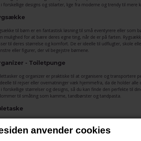
 i forskellige designs og stilarter, lige fra moderne og trendy til mere k
ygsække
sække til børn er en fantastisk løsning til små eventyrere eller som b
n mulighed for at bære deres egne ting, når de er på farten. Rygsække 
ser til deres størrelse og komfort. De er ideelle til udflugter, skole
stre eller figurer, der vil begejstre børnene.
ganizer - Toiletpunge
lettasker
og
organizer
er praktiske til at organisere og transportere pe
ideelle til rejser eller overnatninger væk hjemmefra, da de holder alle 
 i forskellige størrelser og designs, så du kan finde den perfekte til 
lommer til småting som kamme, tandbørster og tandpasta.
øletaske
etasker er uundværlige, når du skal holde mad og drikkevarer friske og k
siden anvender cookies
er længere rejser. Køletasker kommer i forskellige størrelser og for
 og drikke kolde i længere tid.