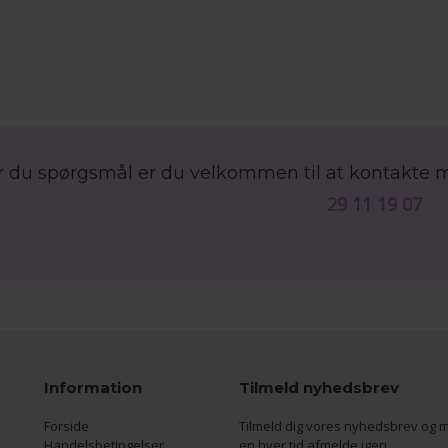
r du spørgsmål er du velkommen til at kontakte 
29 11 19 07
Information
Tilmeld nyhedsbrev
Forside
Tilmeld dig vores nyhedsbrev og m
Handelsbetingelser
en hver tid afmelde igen.