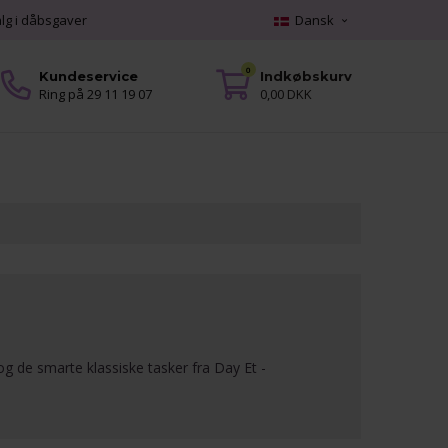
alg i dåbsgaver
Dansk
0
Kundeservice
Indkøbskurv
Ring på 29 11 19 07
0,00 DKK
og de smarte klassiske tasker fra Day Et -