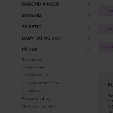
BADETID & PLEJE
B
SOVETID
SPISETID
Da
BABYTØJ OG SKO
PÅ TUR
Babytæppe
Børne rygsæk
Babytæppe Uld
Babytæppe med navn
Pu
Gummistøvler
Pus
Rygsæk med navn
er 
org
Madkasse med navn
har