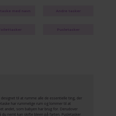
etaske med navn
Andre tasker
Toilettasker
Pusletasker
esignet til at rumme alle de essentielle ting, der
etaske har rummelige rum og lommer til at
lt det andet, som babyen har brug for. Derudover
 du nemt kan skifte bleen på farten. Pusletasker