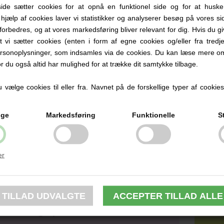
e sætter cookies for at opnå en funktionel side og for at huske
d navn - Broderi
d hjælp af cookies laver vi statistikker og analyserer besøg på vores sid
forbedres, og at vores markedsføring bliver relevant for dig. Hvis du g
set om det er en pusletaske, rygsæk til børn, toilettaske, køletaske el
at vi sætter cookies (enten i form af egne cookies og/eller fra tredje
litetsmodel, der er holdbar og funktionel. Derudover kan du finde model
som gør hverdagen lettere, når du er på farten.
rsonoplysninger, som indsamles via de cookies. Du kan læse mere om
 at gøre din taske mere personlig, kan vi brodere navn på udvalgte mo
or du også altid har mulighed for at trække dit samtykke tilbage.
 kan du vælge imellem forskellige skrifttyper og tråd farver, så det passe
nd rygsække med navn
HER
vælge cookies til eller fra. Navnet på de forskellige typer af cookies f
nd pusletaske med navn
HER
ige
Markedsføring
Funktionelle
S
es tasker her ved babysutten, er af god kvalitet i mærker som DAY Et,
ails mf.
er
Personlige produkter med navn