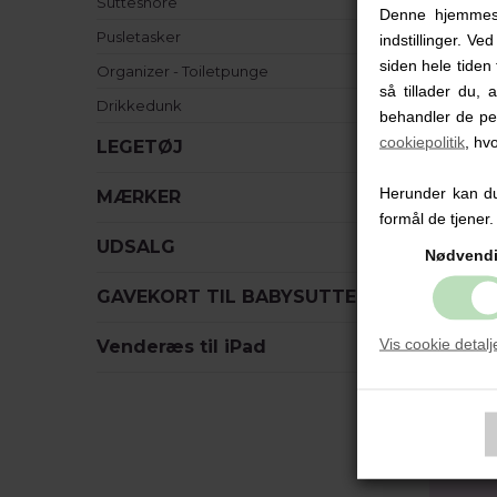
Suttesnore
Denne hjemmesid
Me
Pusletasker
indstillinger. Ve
siden hele tiden 
Uan
Organizer - Toiletpunge
så tillader du, 
kva
Drikkedunk
og 
behandler de pe
For
cookiepolitik
, hv
LEGETØJ
Her
Fi
Herunder kan du 
MÆRKER
Fi
formål de tjener.
UDSALG
Nødvend
Vor
GAVEKORT TIL BABYSUTTEN
Det
Vis cookie detalj
Venderæs til iPad