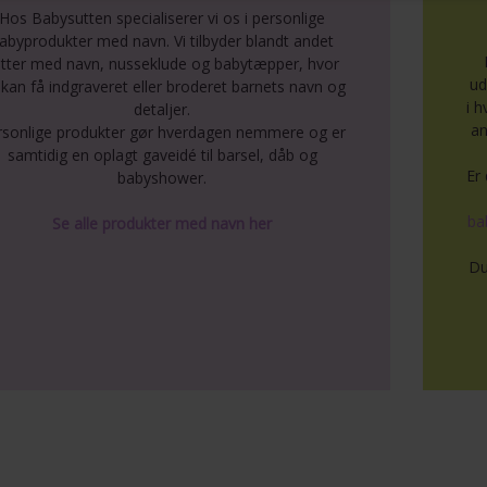
Hos Babysutten specialiserer vi os i personlige
abyprodukter med navn. Vi tilbyder blandt andet
tter med navn, nusseklude og babytæpper, hvor
ud
kan få indgraveret eller broderet barnets navn og
i 
detaljer.
an
rsonlige produkter gør hverdagen nemmere og er
samtidig en oplagt gaveidé til barsel, dåb og
Er 
babyshower.
ba
Se alle produkter med navn her
Du