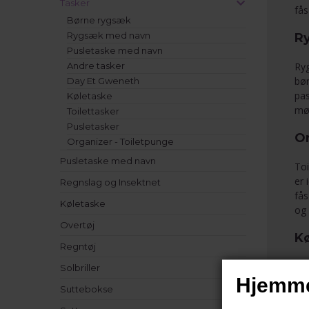
Tasker
fås
Børne rygsæk
Rygsæk med navn
R
Pusletaske med navn
Andre tasker
Ryg
bør
Day Et Gweneth
pas
Køletaske
møn
Toilettasker
Pusletasker
Or
Organizer - Toiletpunge
Pusletaske med navn
Toi
er 
Regnslag og Insektnet
fås
Køletaske
og 
Overtøj
K
Regntøj
Køl
Solbriller
Hjemme
ell
Suttebokse
mad