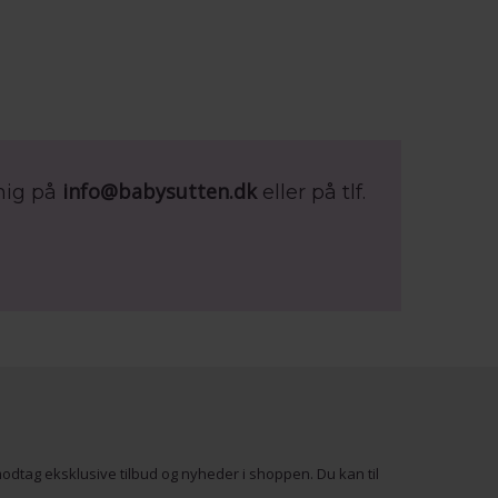
info@babysutten.dk
mig på
eller på tlf.
odtag eksklusive tilbud og nyheder i shoppen. Du kan til