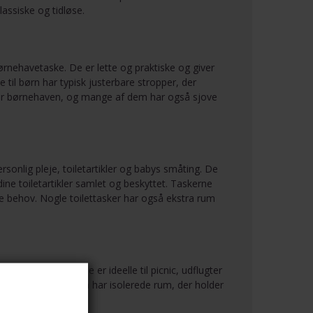
lassiske og tidløse.
ørnehavetaske. De er lette og praktiske og giver
til børn har typisk justerbare stropper, der
 eller børnehaven, og mange af dem har også sjove
rsonlig pleje, toiletartikler og babys småting. De
dine toiletartikler samlet og beskyttet. Taskerne
dine behov. Nogle toilettasker har også ekstra rum
olde på farten. De er ideelle til picnic, udflugter
mer, og mange af dem har isolerede rum, der holder