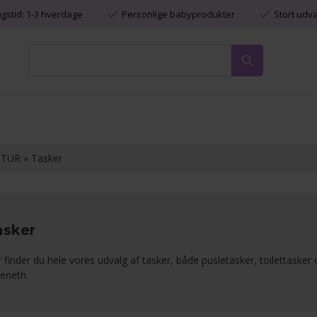
ngstid: 1-3 hverdage
Personlige babyprodukter
Stort udv
 TUR
»
Tasker
asker
 finder du hele vores udvalg af tasker, både pusletasker, toilettasker 
eneth.