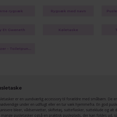
ørne rygsæk
Rygsæk med navn
Pusl
y Et Gweneth
Køletaske
Organizer - Toiletpunge
sletaske
letasker er en uundværlig accessory til forældre med småbørn. De er d
nødvendige under en udflugt eller en tur væk hjemmefra. En god pusl
anisere bleer, vådservietter, skiftetøj, sutteflasker, sutteklude og a
 mange pusletasker også en praktisk pusleplads, der kan foldes ud, så