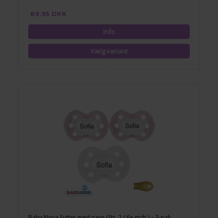
69,95 DKK
Baby Nova Sutter med navn (Str. 2 / 6+ mdr.) – 3-pak,