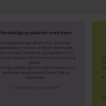
Personlige produkter med navn
Hos Babysutten specialiserer vi os i personlige
abyprodukter med navn. Vi tilbyder blandt andet
tter med navn, nusseklude og babytæpper, hvor
ud
kan få indgraveret eller broderet barnets navn og
i 
detaljer.
an
rsonlige produkter gør hverdagen nemmere og er
samtidig en oplagt gaveidé til barsel, dåb og
Er 
babyshower.
ba
Se alle produkter med navn her
Du