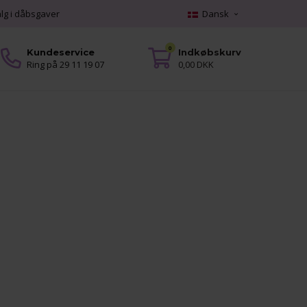
alg i dåbsgaver
Dansk
0
Kundeservice
Indkøbskurv
Ring på 29 11 19 07
0,00 DKK