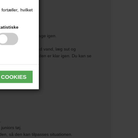
ortæller, hvilket
hed som hos moderen.
tatistiske
yst til flaske og tilbage igen.
bunden af fyld den med vand, læg sut og
utter i mikroovnen og den er klar igen. Du kan se
n.
juniors tøj.
den, så den kan tilpasses situationen.