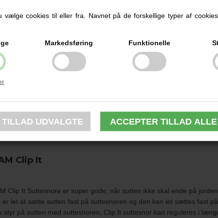
kyttelses låget kan også bruges som målebæger.
vælge cookies til eller fra. Navnet på de forskellige typer af cookies f
ten er en Silk Teat silikonesut, som får barnet til at føle samme blød
ige
Markedsføring
Funktionelle
S
 lover at 94 % af alle babyer accepterer sutten og det er let at gå fra br
es Easy Start Anti Colic sutteflaske kan bruges som sterilisering. Tag 
er
teholderen ind i sutteflasken, sæt beskyttelses låget på, stil den 3 min
rdan du skal gøre dette, bag på pakken, eller på denne video
rilisering af MAM Easy Start Anti Colic
teflaskerne findes i flere farver.
M Clip It
 Clip It
Suttesnore
er super gode, når sutten ikke skal ende på jorde
 er let at sætte sutten fast på suttesnoren og den kan let sættes fast på 
 styr på sutten med suttesnoren, Clip It suttesnor kan reguleres i læng