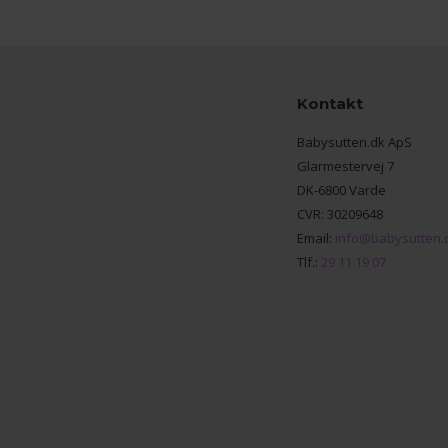
Kontakt
Babysutten.dk ApS
Glarmestervej 7
DK-6800 Varde
CVR: 30209648
Email:
info@babysutten.
Tlf.:
29 11 19 07