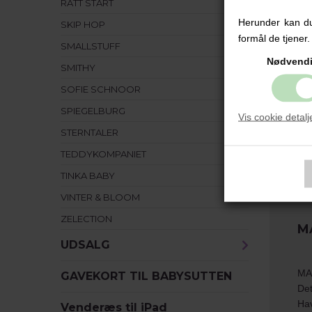
RÄTT START
Bes
Herunder kan du 
SKIP HOP
formål de tjener.
SMALLSTUFF
Sut
Nødvend
SMITHY
MAM
SOFIE SCHNOOR
SPIEGELBURG
Vor
Vis cookie detalj
sut
STERNTALER
hvo
TEDDYKOMPANIET
Ste
TINKA BABY
Sut
VINTER & BLOOM
ZELECTION
MA
UDSALG
MAM
GAVEKORT TIL BABYSUTTEN
Det
Hav
Venderæs til iPad