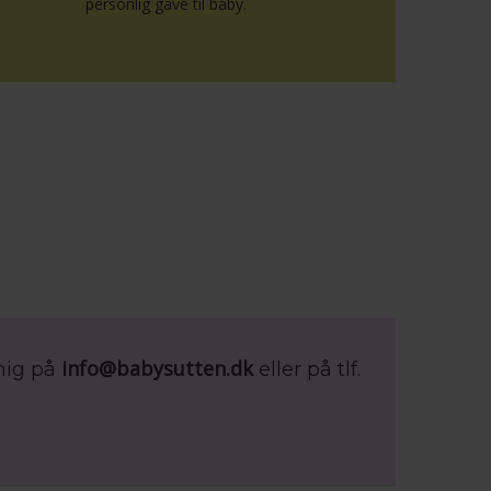
personlig gave til baby.
info@babysutten.dk
mig på
eller på tlf.