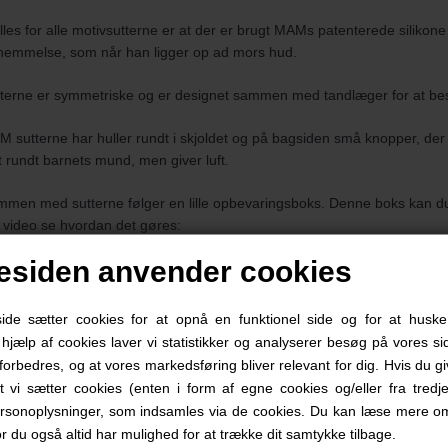
les for alle
motivsutterne
er at der er brugt MAMs patenterede silikone 
nemmelse, som når han ligger op ad mors hud.
terne er symmetriske og er designet sammen med tandlæger for at bes
 sutterne har huller rundt i skjoldet og på bagsiden små knopper, der b
t rundt barnets mund, men giver luft.
men med sutterne følger en lille opbevaringsboks. Denne boks kan du o
le video se hvordan det gøres:
siden anvender cookies
erilisering af MAMs sutter
e sætter cookies for at opnå en funktionel side og for at huske
AM Sutteflasker
d hjælp af cookies laver vi statistikker og analyserer besøg på vores sid
forbedres, og at vores markedsføring bliver relevant for dig. Hvis du g
at vi sætter cookies (enten i form af egne cookies og/eller fra tredje
teflasker fra MAM som er lette at holde om når der gives mad. Behagel
rsonoplysninger, som indsamles via de cookies. Du kan læse mere om
or du også altid har mulighed for at trække dit samtykke tilbage.
sken har en bred hals så det er let at rengøre flasken hele vejen ned, 