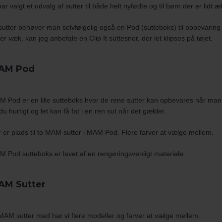
har valgt et udvalg af sutter til både helt nyfødte og til børn der er lidt æ
 sutter behøver man selvfølgelig også en Pod (sutteboks) til opbevaring 
ver væk, kan jeg anbefale en Clip It suttesnor, der let klipses på tøjet.
AM Pod
 Pod er en lille
sutteboks
hvor de rene sutter kan opbevares når man er
du hurtigt og let kan få fat i en ren sut når det gælder.
 er plads til to MAM sutter i MAM Pod. Flere farver at vælge mellem.
 Pod sutteboks er lavet af en rengøringsvenligt materiale.
AM Sutter
MAM sutter med har vi flere modeller og farver at vælge mellem.