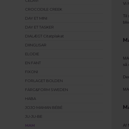
CELAVI
Vi 
CROCODILE CREEK
Til
DAY ET MINI
bli
DAY ET TASKER
DIALÆGT Citatplakat
M
DIINGLISAR
ELODIE
MAM
EN FANT
så 
FIXONI
Der
FORLAGET BOLDEN
MAM
FÄRG&FORM SWEDEN
HABA
M
JOJO MAMAN BÉBÉ
JU-JU-BE
MAM
Af 