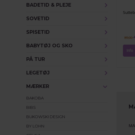
BADETID & PLEJE
Sutte
SOVETID
SPISETID
89,00
BABYTØJ OG SKO
PÅ TUR
LEGETØJ
MÆRKER
BAKOBA
M
BIBS
BUKOWSKI DESIGN
MAM
BY LOHN