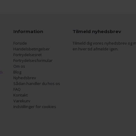
Information
Tilmeld nyhedsbrev
Forside
Tilmeld dig vores nyhedsbrev og m
Handelsbetingelser
en hver tid afmelde igen.
Fortrydelsesret
Fortrydelsesformular
Om os
Blog
dk
Nyhedsbrev
Sådan handler du hos os
FAQ
Kontakt
Varekurv
Indstillinger for cookies