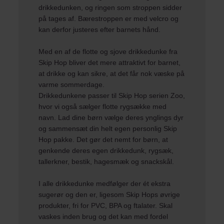
drikkedunken, og ringen som stroppen sidder
på tages af. Bærestroppen er med velcro og
kan derfor justeres efter barnets hånd.
Med en af de flotte og sjove drikkedunke fra
Skip Hop bliver det mere attraktivt for barnet,
at drikke og kan sikre, at det får nok væske på
varme sommerdage.
Drikkedunkene passer til
Skip Hop
serien Zoo,
hvor vi også sælger flotte
rygsække med
navn
. Lad dine børn vælge deres ynglings dyr
og sammensæt din helt egen personlig Skip
Hop pakke. Det gør det nemt for børn, at
genkende deres egen
drikkedunk
,
rygsæk,
tallerkner, bestik
,
hagesmæk
og
snackskål
.
I alle drikkedunke medfølger der ét ekstra
sugerør og den er, ligesom Skip Hops øvrige
produkter, fri for PVC, BPA og ftalater. Skal
vaskes inden brug og det kan med fordel