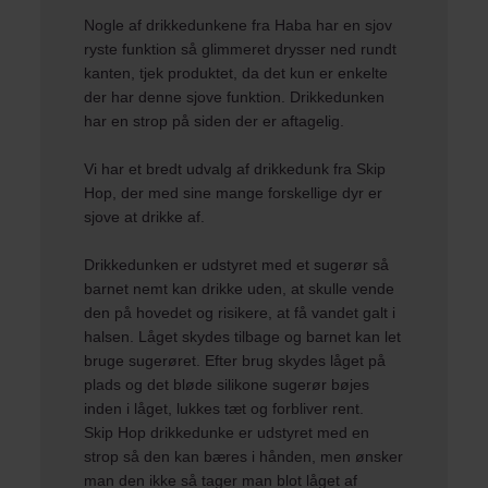
Nogle af drikkedunkene fra
Haba
har en sjov
ryste funktion så glimmeret drysser ned rundt
kanten, tjek produktet, da det kun er enkelte
der har denne sjove funktion. Drikkedunken
har en strop på siden der er aftagelig.
Vi har et bredt udvalg af drikkedunk fra
Skip
Hop
, der med sine mange forskellige dyr er
sjove at drikke af.
Drikkedunken er udstyret med et sugerør så
barnet nemt kan drikke uden, at skulle vende
den på hovedet og risikere, at få vandet galt i
halsen. Låget skydes tilbage og barnet kan let
bruge sugerøret. Efter brug skydes låget på
plads og det bløde silikone sugerør bøjes
inden i låget, lukkes tæt og forbliver rent.
Skip Hop drikkedunke er udstyret med en
strop så den kan bæres i hånden, men ønsker
man den ikke så tager man blot låget af