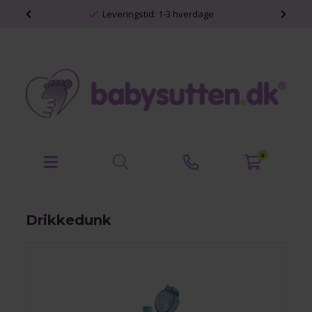
Personlige babyprodukter
0
Drikkedunk