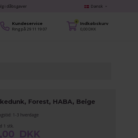
alg i dåbsgaver
Dansk
0
Kundeservice
Indkøbskurv
Ring på 29 11 19 07
0,00 DKK
kkedunk, Forest, HABA, Beige
ngstid: 1-3 hverdage
d 1 stk.
9,00
DKK