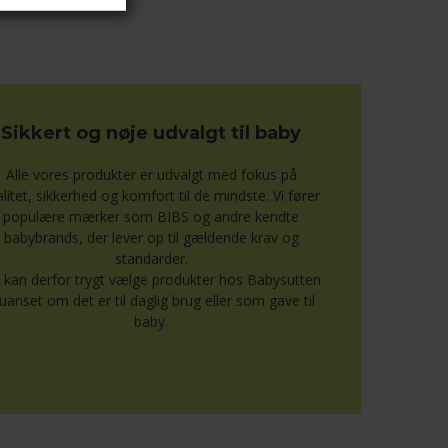
Sikkert og nøje udvalgt til baby
Alle vores produkter er udvalgt med fokus på
alitet, sikkerhed og komfort til de mindste. Vi fører
populære mærker som BIBS og andre kendte
babybrands, der lever op til gældende krav og
standarder.
 kan derfor trygt vælge produkter hos Babysutten
uanset om det er til daglig brug eller som gave til
baby.