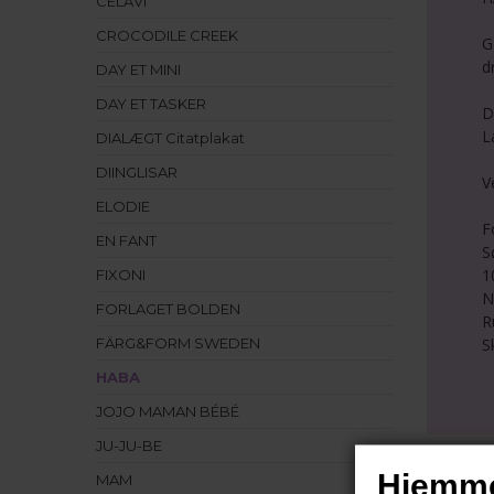
CELAVI
CROCODILE CREEK
G
d
DAY ET MINI
DAY ET TASKER
D
L
DIALÆGT Citatplakat
DIINGLISAR
V
ELODIE
F
EN FANT
S
1
FIXONI
N
FORLAGET BOLDEN
R
S
FÄRG&FORM SWEDEN
HABA
JOJO MAMAN BÉBÉ
JU-JU-BE
Hjemme
MAM