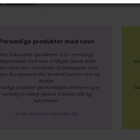
Personlige produkter med navn
Hos Babysutten specialiserer vi os i personlige
abyprodukter med navn. Vi tilbyder blandt andet
kv
tter med navn, nusseklude og babytæpper, hvor
kan få indgraveret eller broderet barnets navn og
detaljer.
rsonlige produkter gør hverdagen nemmere og er
Du
samtidig en oplagt gaveidé til barsel, dåb og
– 
babyshower.
Se alle produkter med navn her