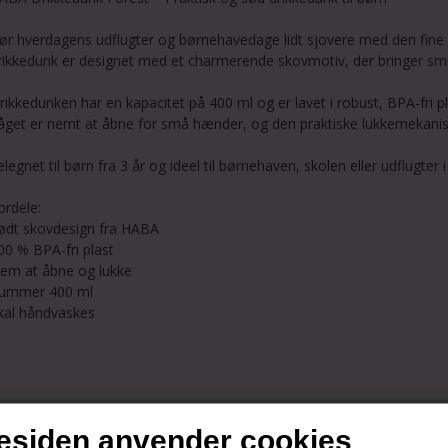
ør hverdagens udflugter og børnehavedage lidt sjovere med den fine
rikkedunk er designet med et charmerende skovmotiv, der bringer smi
rikkedunken har en kapacitet på 400 ml og er lavet i robust, BPA-fri pla
åget er nemt at åbne for små hænder, og den praktiske lukkemekanism
elegnet til børn fra 3 år og ideel til børnehaven, skolen eller udflugter 
ordele:
ødt skovdesign fra HABA
00 % BPA-fri plast
em at åbne og lukke
ummer 400 ml
kal håndvaskes
siden anvender cookies