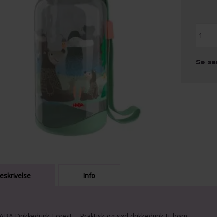
Se sa
eskrivelse
Info
ABA Drikkedunk Forest – Praktisk og sød drikkedunk til børn