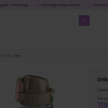
ngstid: 1-3 hverdage
Personlige babyprodukter
Stort udv
MÆRKER
»
HABA
Dri
Leveri
Pris ve
11