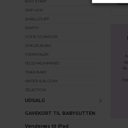
RÄTT START
SKIP HOP
SMALLSTUFF
SMITHY
SOFIE SCHNOOR
SPIEGELBURG
STERNTALER
b
su
TEDDYKOMPANIET
du 
TINKA BABY
Pe
VINTER & BLOOM
ZELECTION
UDSALG
GAVEKORT TIL BABYSUTTEN
Venderæs til iPad