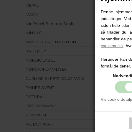
MEPAL
Denne hjemmesid
MAGNI
indstillinger. Ve
MiniPop® Bamboo Socks
siden hele tiden 
så tillader du, 
MINYMO
behandler de pe
MÜSLI BY GREEN COTTON
cookiepolitik
, hv
MY TEDDY
Herunder kan du 
NORDIC LABEL
formål de tjener.
NØRGAARD MADSEN
Nødvend
GURLI GRIS / PETIT JOUR PARIS
PHILIPS AVENT
Madka
PICTURA
Vis cookie detalj
Forest
PIPPI Babywear
POM POM
109
RIC DENMARK