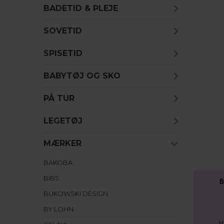
BADETID & PLEJE
SOVETID
SPISETID
BABYTØJ OG SKO
PÅ TUR
LEGETØJ
MÆRKER
BAKOBA
BIBS
B
BUKOWSKI DESIGN
BY LOHN
H