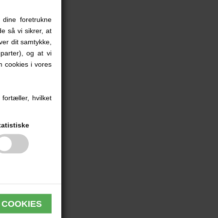
 dine foretrukne
e så vi sikrer, at
iver dit samtykke,
parter), og at vi
 cookies i vores
ortæller, hvilket
tatistiske