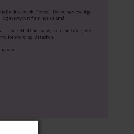
 HABA drikkedunk "Forest"! Denne børnevenlige
l og eventyrlyst frem hos de små.
st – perfekt til både vand, saftevand eller juice.
e forhindrer spild i tasken.
i naturen.