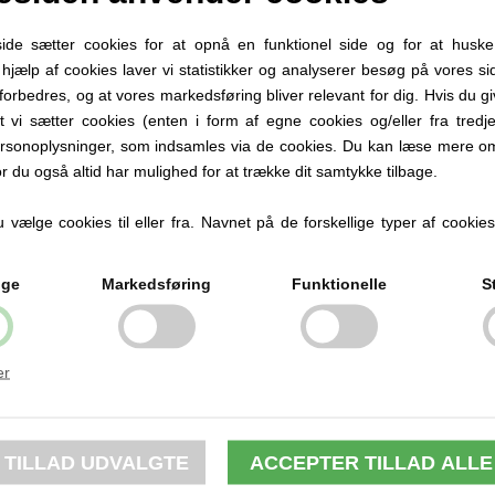
Se også disse
e sætter cookies for at opnå en funktionel side og for at huske
d hjælp af cookies laver vi statistikker og analyserer besøg på vores sid
forbedres, og at vores markedsføring bliver relevant for dig. Hvis du g
at vi sætter cookies (enten i form af egne cookies og/eller fra tredje
rsonoplysninger, som indsamles via de cookies. Du kan læse mere om
or du også altid har mulighed for at trække dit samtykke tilbage.
vælge cookies til eller fra. Navnet på de forskellige typer af cookies f
ige
Markedsføring
Funktionelle
S
sse med navn,
er
, HABA, Grøn
,00 DKK