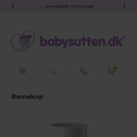
Personlige babyprodukter
0
Børnekop