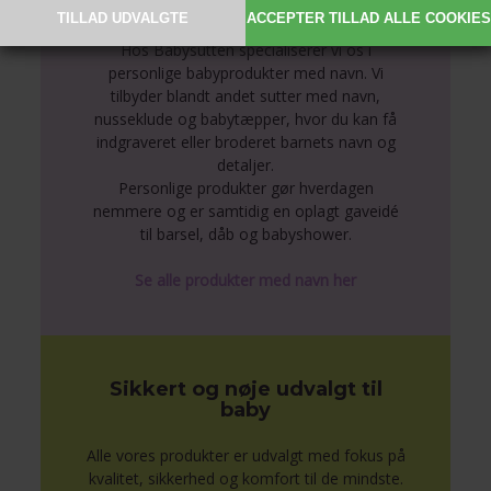
navn
Hos Babysutten specialiserer vi os i
personlige babyprodukter med navn. Vi
tilbyder blandt andet sutter med navn,
nusseklude og babytæpper, hvor du kan få
indgraveret eller broderet barnets navn og
detaljer.
Personlige produkter gør hverdagen
nemmere og er samtidig en oplagt gaveidé
til barsel, dåb og babyshower.
Se alle produkter med navn her
Sikkert og nøje udvalgt til
baby
Alle vores produkter er udvalgt med fokus på
kvalitet, sikkerhed og komfort til de mindste.