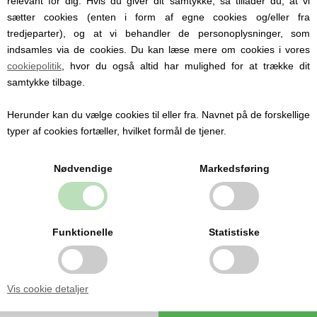
relevant for dig. Hvis du giver dit samtykke, så tillader du, at vi
sætter cookies (enten i form af egne cookies og/eller fra
tredjeparter), og at vi behandler de personoplysninger, som
indsamles via de cookies. Du kan læse mere om cookies i vores
cookiepolitik
, hvor du også altid har mulighed for at trække dit
samtykke tilbage.
Silikone Sugerør med rensebørste, Magni, Sand/Grå
Herunder kan du vælge cookies til eller fra. Navnet på de forskellige
typer af cookies fortæller, hvilket formål de tjener.
Nødvendige
Markedsføring
69,00 DKK
Funktionelle
Statistiske
Vis cookie detaljer
Personlige produkter med