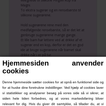
velegnede til Silikone Pingvin kop fra
Magni.
To ekstra sugerør og en rensebørste til
silikone sugerørene.
Hold sugerørene rene med den
medfølgende rensebørste, så er det let at
genbruge sugerørene mange gange.
Et lille barn har lettere ved at drikke af et
sugerør end en kop, derfor er det en god
ide at bruge sugerørene når barnet skal
drikke når i er på tur.
Sugerørene anbefales til børn fra 6
Hjemmesiden anvender
måneder.
cookies
Denne hjemmeside sætter cookies for at opnå en funktionel side og
for at huske dine foretrukne indstillinger. Ved hjælp af cookies laver
vi statistikker og analyserer besøg på vores side så vi sikrer, at
Personlige produkter med
siden hele tiden forbedres, og at vores markedsføring bliver
navn
relevant for dig. Hvis du giver dit samtykke, så tillader du, at vi