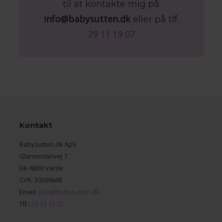
til at kontakte mig på
info@babysutten.dk
eller på tlf.
29 11 19 07
Kontakt
Babysutten.dk ApS
Glarmestervej 7
DK-6800 Varde
CVR: 30209648
Email:
info@babysutten.dk
Tlf.:
29 11 19 07