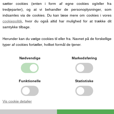
sætter cookies (enten i form af egne cookies og/eller fra
Hos Babysutten specialiserer vi os i
tredjeparter), og at vi behandler de personoplysninger, som
personlige babyprodukter med navn. Vi
indsamles via de cookies. Du kan læse mere om cookies i vores
tilbyder blandt andet sutter med navn,
cookiepolitik
, hvor du også altid har mulighed for at trække dit
nusseklude og babytæpper, hvor du kan få
samtykke tilbage.
indgraveret eller broderet barnets navn og
detaljer.
Personlige produkter gør hverdagen
Herunder kan du vælge cookies til eller fra. Navnet på de forskellige
nemmere og er samtidig en oplagt gaveidé
typer af cookies fortæller, hvilket formål de tjener.
til barsel, dåb og babyshower.
Nødvendige
Markedsføring
Se alle produkter med navn her
Funktionelle
Statistiske
Sikkert og nøje udvalgt til
baby
Alle vores produkter er udvalgt med fokus på
Vis cookie detaljer
kvalitet, sikkerhed og komfort til de mindste.
Vi fører populære mærker som BIBS og