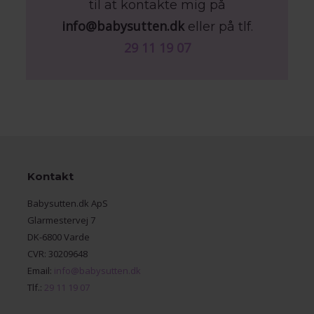
til at kontakte mig på
info@babysutten.dk
eller på tlf.
29 11 19 07
Kontakt
Babysutten.dk ApS
Glarmestervej 7
DK-6800 Varde
CVR: 30209648
Email:
info@babysutten.dk
Tlf.:
29 11 19 07