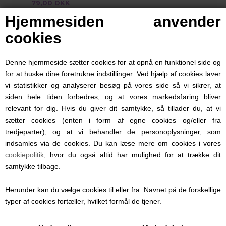
79,00 DKK
Hjemmesiden anvender
cookies
Denne hjemmeside sætter cookies for at opnå en funktionel side og
for at huske dine foretrukne indstillinger. Ved hjælp af cookies laver
vi statistikker og analyserer besøg på vores side så vi sikrer, at
siden hele tiden forbedres, og at vores markedsføring bliver
relevant for dig. Hvis du giver dit samtykke, så tillader du, at vi
sætter cookies (enten i form af egne cookies og/eller fra
Snackskål
tredjeparter), og at vi behandler de personoplysninger, som
indsamles via de cookies. Du kan læse mere om cookies i vores
Snack skål fra
Skip Hop
er god til små
cookiepolitik
, hvor du også altid har mulighed for at trække dit
æblebidder, små kiks, rosiner eller de andre
samtykke tilbage.
små ting der kan være svære at have styr på.
Den har et gummistykke øverst til at holde
Herunder kan du vælge cookies til eller fra. Navnet på de forskellige
snacken inde i skålen, men som er let for de
typer af cookies fortæller, hvilket formål de tjener.
små fingre at komme igennem og tage
godbidderne op, uden at de har det overalt.
Det gør det lettere at have små snacks med