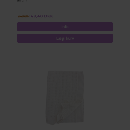
80 cm
149,40 DKK
249,00