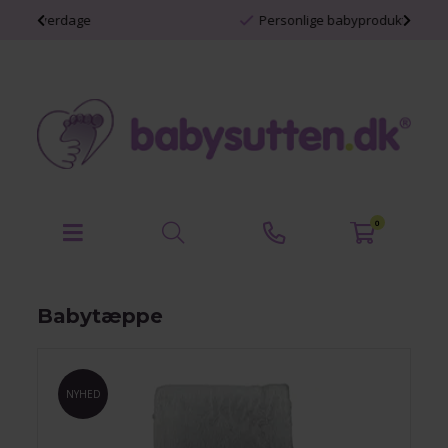
Personlige babyprodukter
0
Babytæppe
NYHED