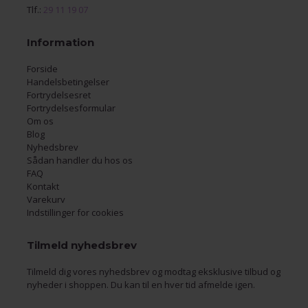
Tlf.:
29 11 19 07
Information
Forside
Handelsbetingelser
Fortrydelsesret
Fortrydelsesformular
Om os
Blog
Nyhedsbrev
Sådan handler du hos os
FAQ
Kontakt
Varekurv
Indstillinger for cookies
Tilmeld nyhedsbrev
Tilmeld dig vores nyhedsbrev og modtag eksklusive tilbud og
nyheder i shoppen. Du kan til en hver tid afmelde igen.