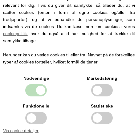
Personlige produkter med
relevant for dig. Hvis du giver dit samtykke, så tillader du, at vi
navn
sætter cookies (enten i form af egne cookies og/eller fra
tredjeparter), og at vi behandler de personoplysninger, som
Hos Babysutten specialiserer vi os i
indsamles via de cookies. Du kan læse mere om cookies i vores
personlige babyprodukter med navn. Vi
cookiepolitik
, hvor du også altid har mulighed for at trække dit
tilbyder blandt andet sutter med navn,
samtykke tilbage.
nusseklude og babytæpper, hvor du kan få
indgraveret eller broderet barnets navn og
Herunder kan du vælge cookies til eller fra. Navnet på de forskellige
detaljer.
typer af cookies fortæller, hvilket formål de tjener.
Personlige produkter gør hverdagen
nemmere og er samtidig en oplagt gaveidé
til barsel, dåb og babyshower.
Nødvendige
Markedsføring
Se alle produkter med navn her
Funktionelle
Statistiske
Sikkert og nøje udvalgt til
baby
Vis cookie detaljer
Alle vores produkter er udvalgt med fokus på