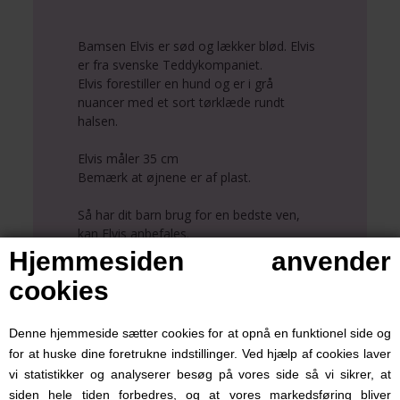
Bamsen Elvis er sød og lækker blød. Elvis
er fra svenske Teddykompaniet.
Elvis forestiller en hund og er i grå
nuancer med et sort tørklæde rundt
halsen.
Elvis måler 35 cm
Bemærk at øjnene er af plast.
Så har dit barn brug for en bedste ven,
kan Elvis anbefales.
Hjemmesiden anvender
Bamsen Elvis er i 100 % polyester og kan
cookies
vaskes på 40 grader.
Denne hjemmeside sætter cookies for at opnå en funktionel side og
for at huske dine foretrukne indstillinger. Ved hjælp af cookies laver
vi statistikker og analyserer besøg på vores side så vi sikrer, at
siden hele tiden forbedres, og at vores markedsføring bliver