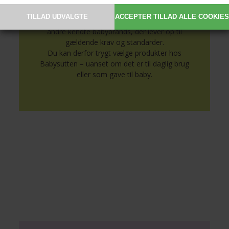
kvalitet, sikkerhed og komfort til de mindste.
Vi fører populære mærker som BIBS og
andre kendte babybrands, der lever op til
gældende krav og standarder.
Du kan derfor trygt vælge produkter hos
Babysutten – uanset om det er til daglig brug
eller som gave til baby.