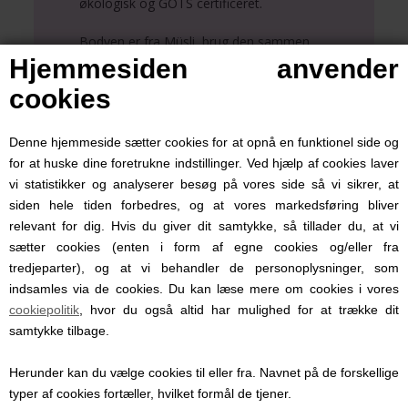
økologisk og GOTS certificeret.
Bodyen er fra Müsli, brug den sammen
med andre farver i bukser og leggings.
Hjemmesiden anvender
Brug den gerne sammen med Geranium
cookies
Pants Baby eller Seed farveserie.
Alt i alt et super lækkert stykke tøj den
Denne hjemmeside sætter cookies for at opnå en funktionel side og
nyfødte baby. Køb det så du er klar når
for at huske dine foretrukne indstillinger. Ved hjælp af cookies laver
baby kommer, eller som barselsgave.
vi statistikker og analyserer besøg på vores side så vi sikrer, at
Bodyen ligger i 6 størrelser:
siden hele tiden forbedres, og at vores markedsføring bliver
56 (1-2 måneder)
relevant for dig. Hvis du giver dit samtykke, så tillader du, at vi
62 (3 måneder)
sætter cookies (enten i form af egne cookies og/eller fra
68 (6 måneder)
tredjeparter), og at vi behandler de personoplysninger, som
74 (9 måneder)
indsamles via de cookies. Du kan læse mere om cookies i vores
80 (12 måneder)
86 (18 måneder)
cookiepolitik
, hvor du også altid har mulighed for at trække dit
samtykke tilbage.
Herunder kan du vælge cookies til eller fra. Navnet på de forskellige
typer af cookies fortæller, hvilket formål de tjener.