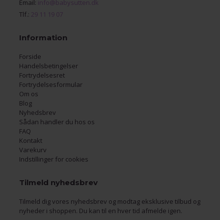
Email:
info@babysutten.dk
Tlf.:
29 11 19 07
Information
Forside
Handelsbetingelser
Fortrydelsesret
Fortrydelsesformular
Om os
Blog
Nyhedsbrev
Sådan handler du hos os
FAQ
Kontakt
Varekurv
Indstillinger for cookies
Tilmeld nyhedsbrev
Tilmeld dig vores nyhedsbrev og modtag eksklusive tilbud og
nyheder i shoppen. Du kan til en hver tid afmelde igen.