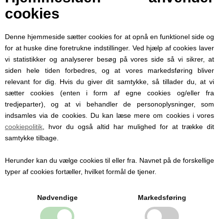
Den er i 100% bomuld.
cookies
En smart cardigan til den lille nyfødte
baby.
Denne hjemmeside sætter cookies for at opnå en funktionel side og
Cardiganen er i 4 størrelser:
for at huske dine foretrukne indstillinger. Ved hjælp af cookies laver
56 (1-2 måneder)
vi statistikker og analyserer besøg på vores side så vi sikrer, at
62 (3 måneder)
siden hele tiden forbedres, og at vores markedsføring bliver
68 (6 måneder)
relevant for dig. Hvis du giver dit samtykke, så tillader du, at vi
74 (9 måneder)
sætter cookies (enten i form af egne cookies og/eller fra
tredjeparter), og at vi behandler de personoplysninger, som
indsamles via de cookies. Du kan læse mere om cookies i vores
cookiepolitik
, hvor du også altid har mulighed for at trække dit
samtykke tilbage.
Personlige produkter med
Herunder kan du vælge cookies til eller fra. Navnet på de forskellige
navn
typer af cookies fortæller, hvilket formål de tjener.
Hos Babysutten specialiserer vi os i
personlige babyprodukter med navn. Vi
Nødvendige
Markedsføring
tilbyder blandt andet sutter med navn,
nusseklude og babytæpper, hvor du kan få