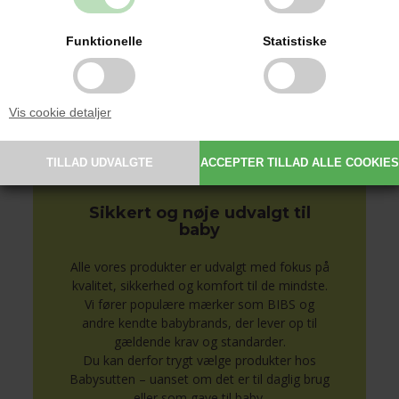
indgraveret eller broderet barnets navn og
detaljer.
Funktionelle
Statistiske
Personlige produkter gør hverdagen
nemmere og er samtidig en oplagt gaveidé
til barsel, dåb og babyshower.
Vis cookie detaljer
Se alle produkter med navn her
Sikkert og nøje udvalgt til
baby
Alle vores produkter er udvalgt med fokus på
kvalitet, sikkerhed og komfort til de mindste.
Vi fører populære mærker som BIBS og
andre kendte babybrands, der lever op til
gældende krav og standarder.
Du kan derfor trygt vælge produkter hos
Babysutten – uanset om det er til daglig brug
eller som gave til baby.