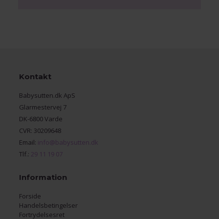
Kontakt
Babysutten.dk ApS
Glarmestervej 7
DK-6800 Varde
CVR: 30209648
Email:
info@babysutten.dk
Tlf.:
29 11 19 07
Information
Forside
Handelsbetingelser
Fortrydelsesret