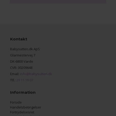
Kontakt
Babysutten.dk ApS
Glarmestervej 7
DK-6800 Varde
CVR: 30209648
Email:
info@babysutten.dk
Tlf.:
29 11 19 07
Information
Forside
Handelsbetingelser
Fortrydelsesret