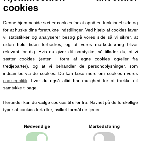
cookies
Alt i alt en super lækker hat til den nyfødte
baby. Køb det så du er klar når baby
kommer, eller som barselsgave.
Denne hjemmeside sætter cookies for at opnå en funktionel side og
Hatten ligger i 4 størrelser:
for at huske dine foretrukne indstillinger. Ved hjælp af cookies laver
56/62 (3 - 6 måneder)
vi statistikker og analyserer besøg på vores side så vi sikrer, at
68/74 (6 - 12 måneder)
siden hele tiden forbedres, og at vores markedsføring bliver
80/86 (12-18 måneder)
relevant for dig. Hvis du giver dit samtykke, så tillader du, at vi
92/98 (2-3 år)
sætter cookies (enten i form af egne cookies og/eller fra
tredjeparter), og at vi behandler de personoplysninger, som
indsamles via de cookies. Du kan læse mere om cookies i vores
cookiepolitik
, hvor du også altid har mulighed for at trække dit
samtykke tilbage.
Personlige produkter med
Herunder kan du vælge cookies til eller fra. Navnet på de forskellige
navn
typer af cookies fortæller, hvilket formål de tjener.
Hos Babysutten specialiserer vi os i
personlige babyprodukter med navn. Vi
Nødvendige
Markedsføring
tilbyder blandt andet sutter med navn,
nusseklude og babytæpper, hvor du kan få