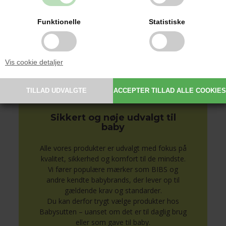
indgraveret eller broderet barnets navn og
detaljer.
Funktionelle
Statistiske
Personlige produkter gør hverdagen
nemmere og er samtidig en oplagt gaveidé
til barsel, dåb og babyshower.
Vis cookie detaljer
Se alle produkter med navn her
Sikkert og nøje udvalgt til
baby
Alle vores produkter er udvalgt med fokus på
kvalitet, sikkerhed og komfort til de mindste.
Vi fører populære mærker som BIBS og
andre kendte babybrands, der lever op til
gældende krav og standarder.
Du kan derfor trygt vælge produkter hos
Babysutten – uanset om det er til daglig brug
eller som gave til baby.