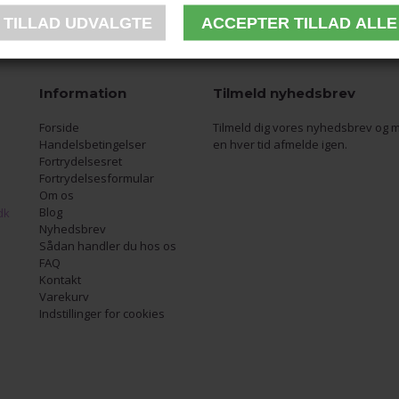
Information
Tilmeld nyhedsbrev
Forside
Tilmeld dig vores nyhedsbrev og m
Handelsbetingelser
en hver tid afmelde igen.
Fortrydelsesret
Fortrydelsesformular
Om os
Blog
dk
Nyhedsbrev
Sådan handler du hos os
FAQ
Kontakt
Varekurv
Indstillinger for cookies