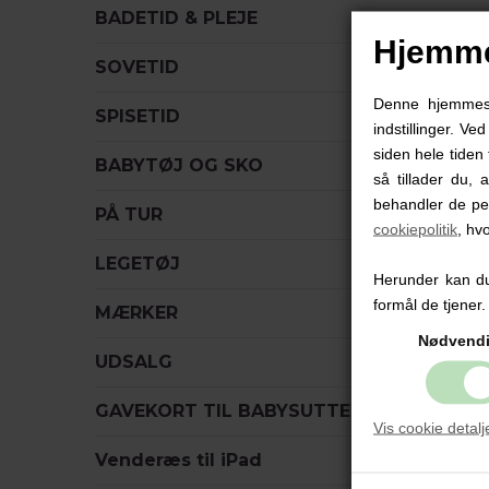
BADETID & PLEJE
Hjemme
SOVETID
Denne hjemmesid
SPISETID
indstillinger. Ve
siden hele tiden 
BABYTØJ OG SKO
så tillader du, 
behandler de pe
PÅ TUR
cookiepolitik
, hv
LEGETØJ
Herunder kan du 
formål de tjener.
MÆRKER
Nødvend
UDSALG
GAVEKORT TIL BABYSUTTEN
Vis cookie detalj
Venderæs til iPad