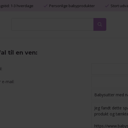
ngstid: 1-3 hverdage
Personlige babyprodukter
Stort udv
l til en ven:
l:
 e-mail: