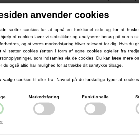
siden anvender cookies
e sætter cookies for at opnå en funktionel side og for at huske
d hjælp af cookies laver vi statistikker og analyserer besøg på vores sid
forbedres, og at vores markedsføring bliver relevant for dig. Hvis du g
at vi sætter cookies (enten i form af egne cookies og/eller fra tredje
rsonoplysninger, som indsamles via de cookies. Du kan læse mere om
or du også altid har mulighed for at trække dit samtykke tilbage.
vælge cookies til eller fra. Navnet på de forskellige typer af cookies f
ige
Markedsføring
Funktionelle
S
er