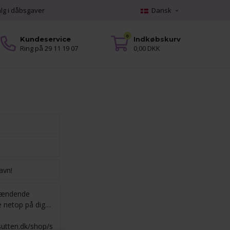
alg i dåbsgaver
Dansk
0
Kundeservice
Indkøbskurv
Ring på 29 11 19 07
0,00 DKK