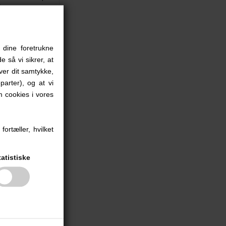
 dine foretrukne
e så vi sikrer, at
iver dit samtykke,
parter), og at vi
 cookies i vores
ortæller, hvilket
tatistiske