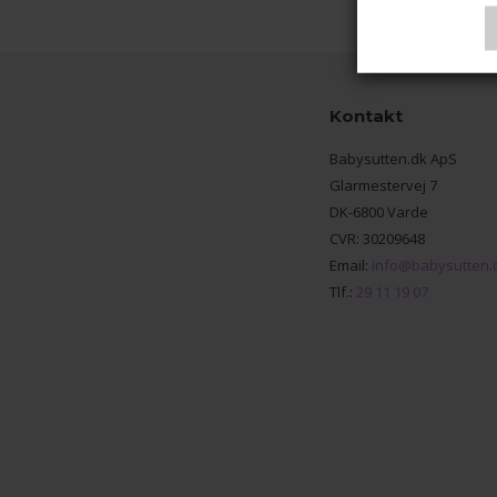
Kontakt
Babysutten.dk ApS
Glarmestervej 7
DK-6800 Varde
CVR: 30209648
Email:
info@babysutten.
Tlf.:
29 11 19 07