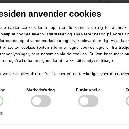
siden anvender cookies
e sætter cookies for at opnå en funktionel side og for at huske
d hjælp af cookies laver vi statistikker og analyserer besøg på vores sid
forbedres, og at vores markedsføring bliver relevant for dig. Hvis du g
at vi sætter cookies (enten i form af egne cookies og/eller fra tredje
rsonoplysninger, som indsamles via de cookies. Du kan læse mere om
or du også altid har mulighed for at trække dit samtykke tilbage.
vælge cookies til eller fra. Navnet på de forskellige typer af cookies f
ige
Markedsføring
Funktionelle
S
er