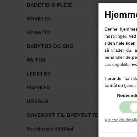
BADETID & PLEJE
Hjemme
SOVETID
Denne hjemmesid
SPISETID
indstillinger. Ve
siden hele tiden 
BABYTØJ OG SKO
så tillader du, 
behandler de pe
PÅ TUR
cookiepolitik
, hv
LEGETØJ
Herunder kan du 
formål de tjener.
MÆRKER
Nødvend
UDSALG
GAVEKORT TIL BABYSUTTEN
Vis cookie detalj
Venderæs til iPad