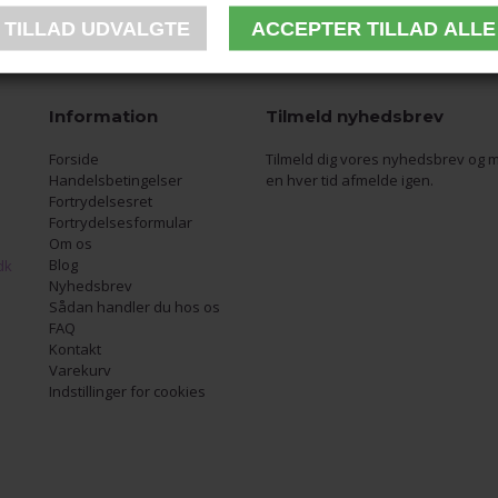
Information
Tilmeld nyhedsbrev
Forside
Tilmeld dig vores nyhedsbrev og m
Handelsbetingelser
en hver tid afmelde igen.
Fortrydelsesret
Fortrydelsesformular
Om os
Blog
dk
Nyhedsbrev
Sådan handler du hos os
FAQ
Kontakt
Varekurv
Indstillinger for cookies