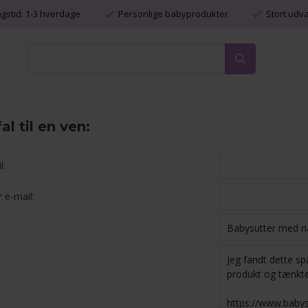
ngstid: 1-3 hverdage
Personlige babyprodukter
Stort udv
l til en ven:
l:
 e-mail: