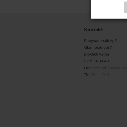
Kontakt
Babysutten.dk ApS
Glarmestervej 7
DK-6800 Varde
CVR: 30209648
Email:
info@babysutten.
Tlf.:
29 11 19 07