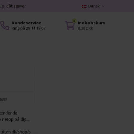
alg i dåbsgaver
Dansk
0
Kundeservice
Indkøbskurv
Ring på 29 11 19 07
0,00 DKK