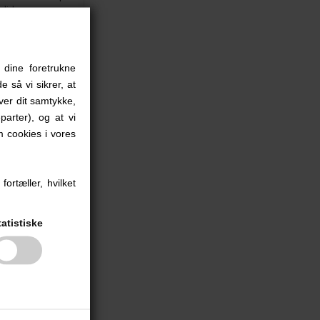
 dine foretrukne
e så vi sikrer, at
iver dit samtykke,
parter), og at vi
 cookies i vores
ortæller, hvilket
tatistiske