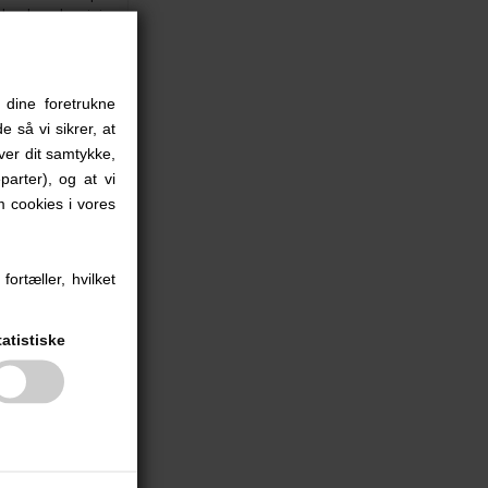
 dine foretrukne
e så vi sikrer, at
iver dit samtykke,
parter), og at vi
 cookies i vores
ortæller, hvilket
tatistiske