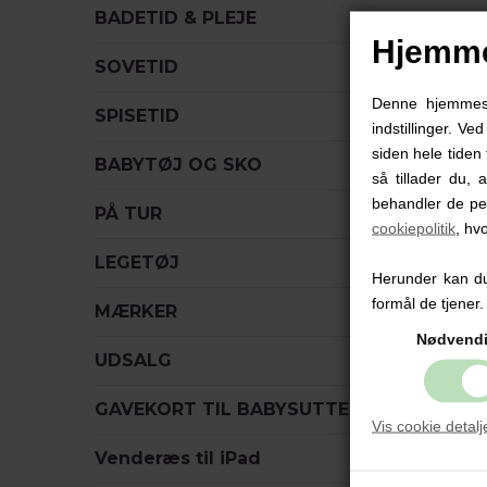
BADETID & PLEJE
Hjemme
SOVETID
Denne hjemmesid
SPISETID
indstillinger. Ve
siden hele tiden 
BABYTØJ OG SKO
så tillader du, 
behandler de pe
PÅ TUR
cookiepolitik
, hv
LEGETØJ
Herunder kan du 
formål de tjener.
MÆRKER
Nødvend
UDSALG
GAVEKORT TIL BABYSUTTEN
Vis cookie detalj
Venderæs til iPad