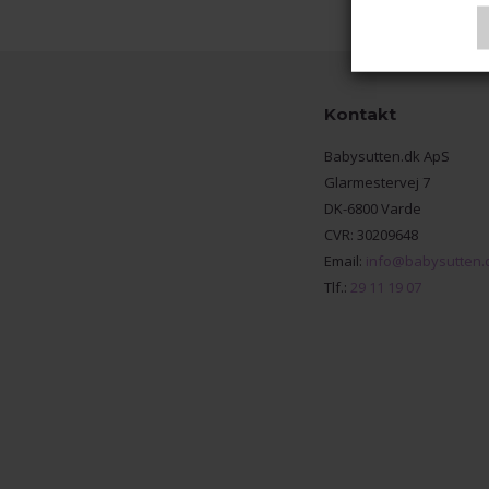
Kontakt
Babysutten.dk ApS
Glarmestervej 7
DK-6800 Varde
CVR: 30209648
Email:
info@babysutten.
Tlf.:
29 11 19 07