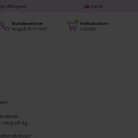
alg i dåbsgaver
Dansk
0
Kundeservice
Indkøbskurv
Ring på 29 11 19 07
0,00 DKK