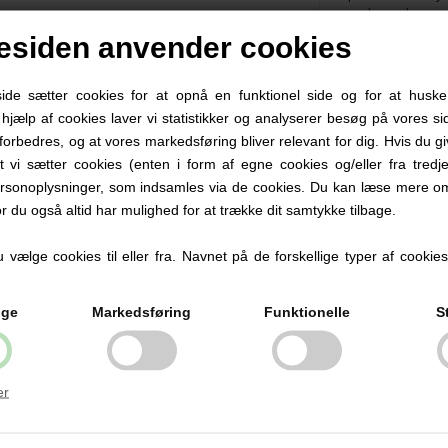
siden anvender cookies
e sætter cookies for at opnå en funktionel side og for at huske
d hjælp af cookies laver vi statistikker og analyserer besøg på vores sid
forbedres, og at vores markedsføring bliver relevant for dig. Hvis du g
at vi sætter cookies (enten i form af egne cookies og/eller fra tredje
rsonoplysninger, som indsamles via de cookies. Du kan læse mere om
or du også altid har mulighed for at trække dit samtykke tilbage.
vælge cookies til eller fra. Navnet på de forskellige typer af cookies f
ige
Markedsføring
Funktionelle
S
er