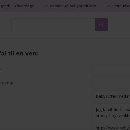
ngstid: 1-3 hverdage
Personlige babyprodukter
Stort udv
l til en ven:
l:
 e-mail: