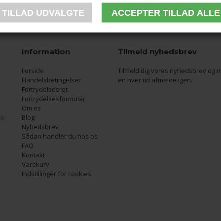
Information
Tilmeld nyhedsbrev
Forside
Tilmeld dig vores nyhedsbrev og m
Handelsbetingelser
en hver tid afmelde igen.
Fortrydelsesret
Fortrydelsesformular
Om os
Blog
dk
Nyhedsbrev
Sådan handler du hos os
FAQ
Kontakt
Varekurv
Indstillinger for cookies