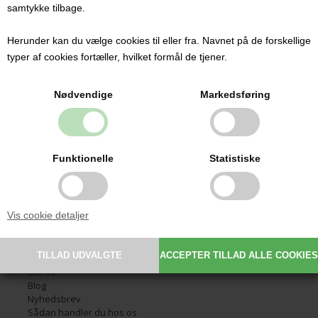
samtykke tilbage.
Herunder kan du vælge cookies til eller fra. Navnet på de forskellige
Kontakt
typer af cookies fortæller, hvilket formål de tjener.
Babysutten.dk ApS
Glarmestervej 7
Nødvendige
Markedsføring
DK-6800 Varde
CVR: 30209648
Email:
info@babysutten.dk
Tlf.:
29 11 19 07
Funktionelle
Statistiske
Information
Vis cookie detaljer
Forside
Handelsbetingelser
Fortrydelsesret
Fortrydelsesformular
Om os
Blog
Nyhedsbrev
Sådan handler du hos os