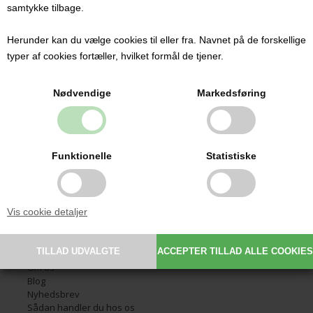
samtykke tilbage.
Herunder kan du vælge cookies til eller fra. Navnet på de forskellige
Kontakt
typer af cookies fortæller, hvilket formål de tjener.
Babysutten.dk ApS
Glarmestervej 7
Nødvendige
Markedsføring
DK-6800 Varde
CVR: 30209648
Email:
info@babysutten.dk
Tlf.:
29 11 19 07
Funktionelle
Statistiske
Information
Vis cookie detaljer
Forside
Handelsbetingelser
Fortrydelsesret
Fortrydelsesformular
Om os
Blog
Nyhedsbrev
Sådan handler du hos os