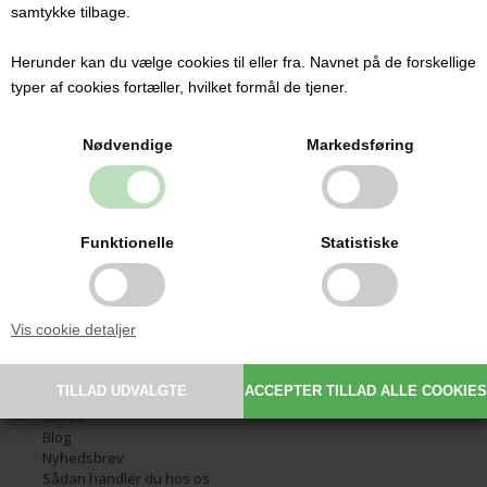
samtykke tilbage.
Herunder kan du vælge cookies til eller fra. Navnet på de forskellige
Kontakt
typer af cookies fortæller, hvilket formål de tjener.
Babysutten.dk ApS
Glarmestervej 7
Nødvendige
Markedsføring
DK-6800 Varde
CVR: 30209648
Email:
info@babysutten.dk
Tlf.:
29 11 19 07
Funktionelle
Statistiske
Information
Vis cookie detaljer
Forside
Handelsbetingelser
Fortrydelsesret
Fortrydelsesformular
Om os
Blog
Nyhedsbrev
Sådan handler du hos os