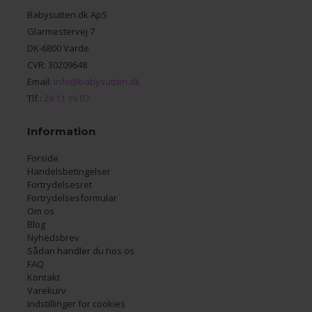
Babysutten.dk ApS
Glarmestervej 7
DK-6800 Varde
CVR: 30209648
Email:
info@babysutten.dk
Tlf.:
29 11 19 07
Information
Forside
Handelsbetingelser
Fortrydelsesret
Fortrydelsesformular
Om os
Blog
Nyhedsbrev
Sådan handler du hos os
FAQ
Kontakt
Varekurv
Indstillinger for cookies