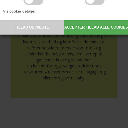
Vis cookie detaljer
Sikkert og nøje udvalgt til
baby
Alle vores produkter er udvalgt med fokus på
kvalitet, sikkerhed og komfort til de mindste.
Vi fører populære mærker som BIBS og
andre kendte babybrands, der lever op til
gældende krav og standarder.
Du kan derfor trygt vælge produkter hos
Babysutten – uanset om det er til daglig brug
eller som gave til baby.