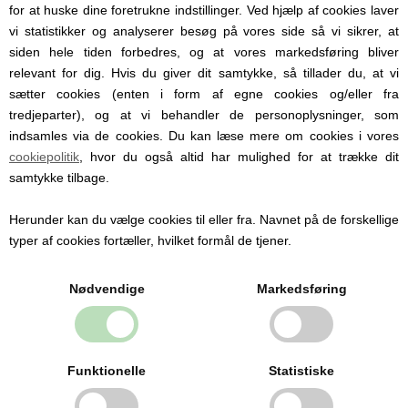
70 x 70 cm.
for at huske dine foretrukne indstillinger. Ved hjælp af cookies laver
vi statistikker og analyserer besøg på vores side så vi sikrer, at
siden hele tiden forbedres, og at vores markedsføring bliver
relevant for dig. Hvis du giver dit samtykke, så tillader du, at vi
sætter cookies (enten i form af egne cookies og/eller fra
tredjeparter), og at vi behandler de personoplysninger, som
Personlige produkter med
indsamles via de cookies. Du kan læse mere om cookies i vores
navn
cookiepolitik
, hvor du også altid har mulighed for at trække dit
samtykke tilbage.
Hos Babysutten specialiserer vi os i
personlige babyprodukter med navn. Vi
Herunder kan du vælge cookies til eller fra. Navnet på de forskellige
tilbyder blandt andet sutter med navn,
typer af cookies fortæller, hvilket formål de tjener.
nusseklude og babytæpper, hvor du kan få
indgraveret eller broderet barnets navn og
detaljer.
Nødvendige
Markedsføring
Personlige produkter gør hverdagen
nemmere og er samtidig en oplagt gaveidé
til barsel, dåb og babyshower.
Funktionelle
Statistiske
Se alle produkter med navn her