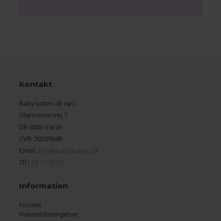
Kontakt
Babysutten.dk ApS
Glarmestervej 7
DK-6800 Varde
CVR: 30209648
Email:
info@babysutten.dk
Tlf.:
29 11 19 07
Information
Forside
Handelsbetingelser