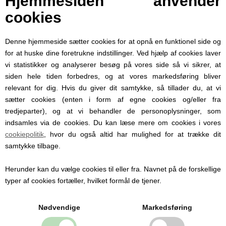
Hjemmesiden anvender
Alt i alt et super lækkert stykke tøj det lille
cookies
barn.
Shortsene ligger i størrelse:
Denne hjemmeside sætter cookies for at opnå en funktionel side og
62 (3 måneder)
for at huske dine foretrukne indstillinger. Ved hjælp af cookies laver
68 (6 måneder)
74 (9 måneder)
vi statistikker og analyserer besøg på vores side så vi sikrer, at
80 (12 måneder)
siden hele tiden forbedres, og at vores markedsføring bliver
86 (18 måneder)
relevant for dig. Hvis du giver dit samtykke, så tillader du, at vi
92 (2 år)
sætter cookies (enten i form af egne cookies og/eller fra
tredjeparter), og at vi behandler de personoplysninger, som
indsamles via de cookies. Du kan læse mere om cookies i vores
cookiepolitik
, hvor du også altid har mulighed for at trække dit
samtykke tilbage.
Personlige produkter med
Herunder kan du vælge cookies til eller fra. Navnet på de forskellige
navn
typer af cookies fortæller, hvilket formål de tjener.
Hos Babysutten specialiserer vi os i
Nødvendige
Markedsføring
personlige babyprodukter med navn. Vi
tilbyder blandt andet sutter med navn,