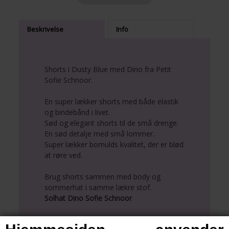
Beskrivelse
Info
Shorts i Dusty Blue med Dino fra Petit
Sofie Schnoor.
En super lækker shorts med både elastik
og bindebånd i livet.
Sød og elegant shorts til de små drenge.
En sød detalje med små lommer.
Super lækker bomulds kvalitet, der er blød
at røre ved.
Brug shorts sammen med body og
sommerhat i samme lækre stof.
Solhat Dino Sofie Schnoor
Body Dino Sofie Schnoor