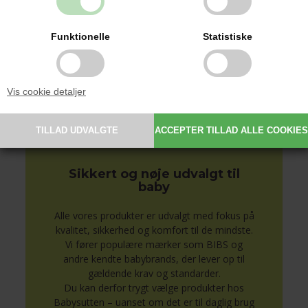
nusseklude og babytæpper, hvor du kan få
indgraveret eller broderet barnets navn og
detaljer.
Funktionelle
Statistiske
Personlige produkter gør hverdagen
nemmere og er samtidig en oplagt gaveidé
til barsel, dåb og babyshower.
Vis cookie detaljer
Se alle produkter med navn her
Sikkert og nøje udvalgt til
baby
Alle vores produkter er udvalgt med fokus på
kvalitet, sikkerhed og komfort til de mindste.
Vi fører populære mærker som BIBS og
andre kendte babybrands, der lever op til
gældende krav og standarder.
Du kan derfor trygt vælge produkter hos
Babysutten – uanset om det er til daglig brug