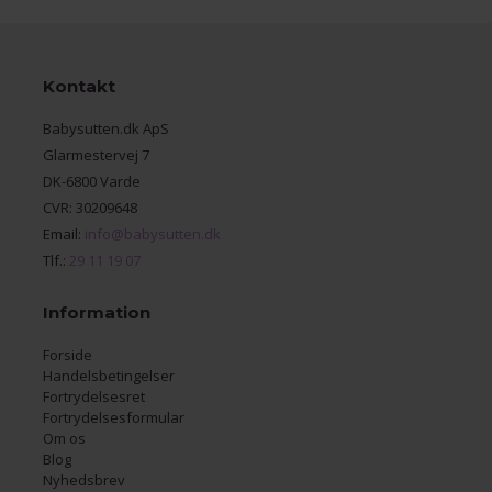
Kontakt
Babysutten.dk ApS
Glarmestervej 7
DK-6800 Varde
CVR: 30209648
Email:
info@babysutten.dk
Tlf.:
29 11 19 07
Information
Forside
Handelsbetingelser
Fortrydelsesret
Fortrydelsesformular
Om os
Blog
Nyhedsbrev