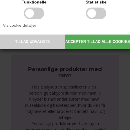
Funktionelle
Statistiske
99,00 DKK
Vis cookie detaljer
Personlige produkter med
navn
Hos Babysutten specialiserer vi os i
personlige babyprodukter med navn. Vi
tilbyder blandt andet sutter med navn,
nusseklude og babytæpper, hvor du kan få
indgraveret eller broderet barnets navn og
detaljer.
Personlige produkter gør hverdagen
nemmere og er samtidig en oplagt gaveidé