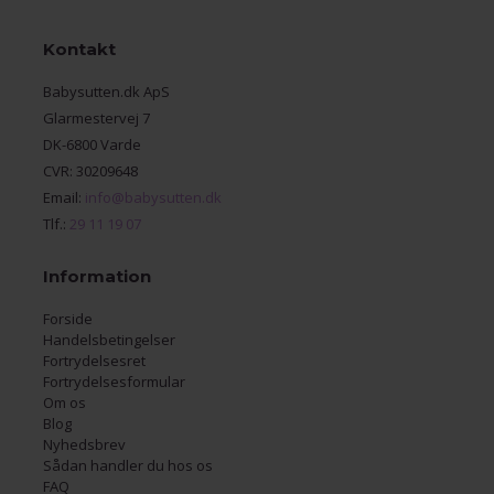
Kontakt
Babysutten.dk ApS
Glarmestervej 7
DK-6800 Varde
CVR: 30209648
Email:
info@babysutten.dk
Tlf.:
29 11 19 07
Information
Forside
Handelsbetingelser
Fortrydelsesret
Fortrydelsesformular
Om os
Blog
Nyhedsbrev
Sådan handler du hos os
FAQ