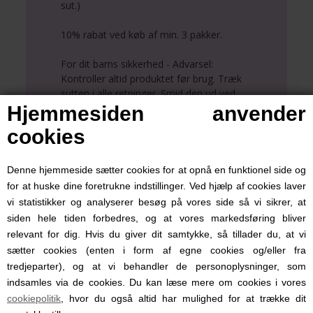
sut.)
10% rabat ved køb af min. 3 pakker.
For dit barns sikkerhed - Advarsel:
Kontroller altid produktet før brug. Træk
sutten i alle retninger. Smid den ud ved
første tegn på skade eller slitage. Brug
Hjemmesiden anvender
kun de dertil beregnede sutteholdere,
cookies
som er testet i henhold til EN 12586. Sæt
aldrig uautoriserede bånd eller snore fast i
sutten, da det kan medføre
Denne hjemmeside sætter cookies for at opnå en funktionel side og
kvælningsfare.
for at huske dine foretrukne indstillinger. Ved hjælp af cookies laver
vi statistikker og analyserer besøg på vores side så vi sikrer, at
siden hele tiden forbedres, og at vores markedsføring bliver
relevant for dig. Hvis du giver dit samtykke, så tillader du, at vi
sætter cookies (enten i form af egne cookies og/eller fra
tredjeparter), og at vi behandler de personoplysninger, som
indsamles via de cookies. Du kan læse mere om cookies i vores
Se også disse
cookiepolitik
, hvor du også altid har mulighed for at trække dit