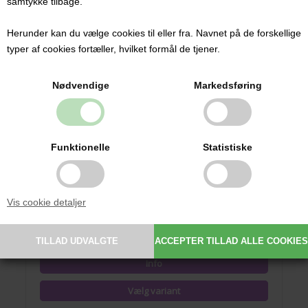
samtykke tilbage.
Herunder kan du vælge cookies til eller fra. Navnet på de forskellige
typer af cookies fortæller, hvilket formål de tjener.
Nødvendige
Markedsføring
Funktionelle
Statistiske
Baby Nova Sutter med navn (One-Size / 0-24+ mdr.) – 3-
pak, Lyserød (Rund Latex)
Vis cookie detaljer
69,95 DKK