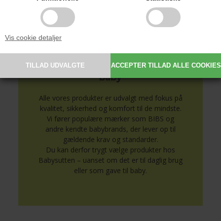
Se alle produkter med navn her
Vis cookie detaljer
Sikkert og nøje udvalgt til
baby
Alle vores produkter er udvalgt med fokus på
kvalitet, sikkerhed og komfort til de mindste.
Vi fører populære mærker som BIBS og
andre kendte babybrands, der lever op til
gældende krav og standarder.
Du kan derfor trygt vælge produkter hos
Babysutten – uanset om det er til daglig brug
eller som gave til baby.