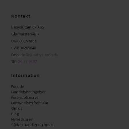
Kontakt
Babysutten.dk ApS
Glarmestervej 7
DK-6800 Varde
CVR: 30209648
Email:
info@babysutten.dk
Tlf.:
29 11 19 07
Information
Forside
Handelsbetingelser
Fortrydelsesret
Fortrydelsesformular
Om os
Blog
Nyhedsbrev
Sådan handler du hos os