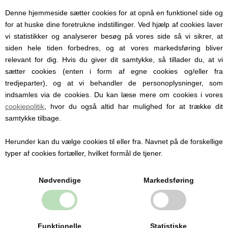
Brug gerne regnsættet sammen med
Denne hjemmeside sætter cookies for at opnå en funktionel side og
gummistøvler og termosæt fra CeLaVi:
for at huske dine foretrukne indstillinger. Ved hjælp af cookies laver
Gummistøvle, CeLaVi, Misty Rose
vi statistikker og analyserer besøg på vores side så vi sikrer, at
Termosæt, CeLaVi, Misty Rose
siden hele tiden forbedres, og at vores markedsføring bliver
relevant for dig. Hvis du giver dit samtykke, så tillader du, at vi
sætter cookies (enten i form af egne cookies og/eller fra
tredjeparter), og at vi behandler de personoplysninger, som
indsamles via de cookies. Du kan læse mere om cookies i vores
cookiepolitik
, hvor du også altid har mulighed for at trække dit
Personlige produkter med
samtykke tilbage.
navn
Hos Babysutten specialiserer vi os i
Herunder kan du vælge cookies til eller fra. Navnet på de forskellige
personlige babyprodukter med navn. Vi
typer af cookies fortæller, hvilket formål de tjener.
tilbyder blandt andet sutter med navn,
nusseklude og babytæpper, hvor du kan få
Nødvendige
Markedsføring
indgraveret eller broderet barnets navn og
detaljer.
Personlige produkter gør hverdagen
nemmere og er samtidig en oplagt gaveidé
til barsel, dåb og babyshower.
Funktionelle
Statistiske