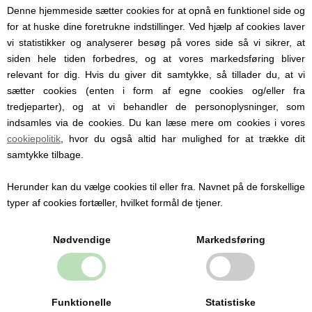
Denne hjemmeside sætter cookies for at opnå en funktionel side og
Stoffet er quiltet og kan nemt aftørres
for at huske dine foretrukne indstillinger. Ved hjælp af cookies laver
med en fugtig klud.
vi statistikker og analyserer besøg på vores side så vi sikrer, at
siden hele tiden forbedres, og at vores markedsføring bliver
relevant for dig. Hvis du giver dit samtykke, så tillader du, at vi
sætter cookies (enten i form af egne cookies og/eller fra
tredjeparter), og at vi behandler de personoplysninger, som
indsamles via de cookies. Du kan læse mere om cookies i vores
Personlige produkter med
cookiepolitik
, hvor du også altid har mulighed for at trække dit
navn
samtykke tilbage.
Hos Babysutten specialiserer vi os i
Herunder kan du vælge cookies til eller fra. Navnet på de forskellige
personlige babyprodukter med navn. Vi
typer af cookies fortæller, hvilket formål de tjener.
tilbyder blandt andet sutter med navn,
nusseklude og babytæpper, hvor du kan få
indgraveret eller broderet barnets navn og
Nødvendige
Markedsføring
detaljer.
Personlige produkter gør hverdagen
nemmere og er samtidig en oplagt gaveidé
til barsel, dåb og babyshower.
Funktionelle
Statistiske