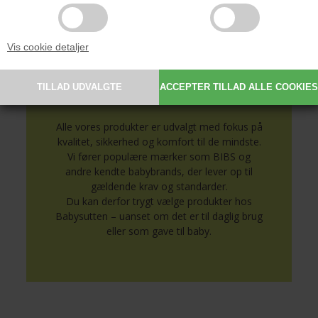
Se alle produkter med navn her
Vis cookie detaljer
Sikkert og nøje udvalgt til
baby
Alle vores produkter er udvalgt med fokus på
kvalitet, sikkerhed og komfort til de mindste.
Vi fører populære mærker som BIBS og
andre kendte babybrands, der lever op til
gældende krav og standarder.
Du kan derfor trygt vælge produkter hos
Babysutten – uanset om det er til daglig brug
eller som gave til baby.