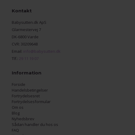
Kontakt
Babysutten.dk ApS
Glarmestervej 7
DK-6800 Varde
CVR: 30209648
Email:
info@babysutten.dk
Tlf.:
29 11 19 07
Information
Forside
Handelsbetingelser
Fortrydelsesret
Fortrydelsesformular
Om os
Blog
Nyhedsbrev
Sådan handler du hos os
FAQ