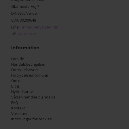
Glarmestervej 7
DK-6800 Varde
CVR: 30209648
Email:
info@babysutten.dk
Tlf.:
29 11 19 07
Information
Forside
Handelsbetingelser
Fortrydelsesret
Fortrydelsesformular
Om os
Blog
Nyhedsbrev
Sådan handler du hos os
FAQ
Kontakt
Varekurv
Indstillinger for cookies