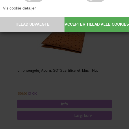
Vis cookie detaljer
Juniorsengetøj Acorn, GOTS certificeret, Müsli, Nut
DKK
399,00