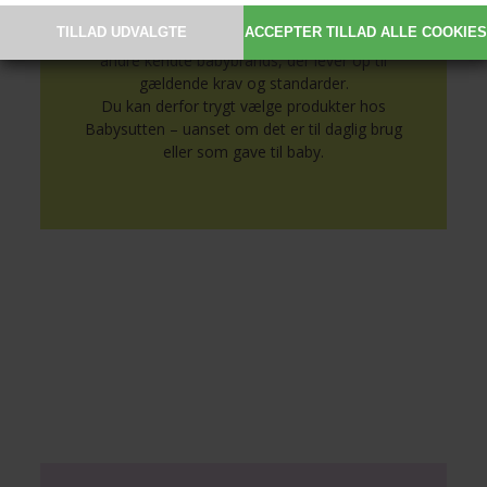
kvalitet, sikkerhed og komfort til de mindste.
Vi fører populære mærker som BIBS og
andre kendte babybrands, der lever op til
gældende krav og standarder.
Du kan derfor trygt vælge produkter hos
Babysutten – uanset om det er til daglig brug
eller som gave til baby.