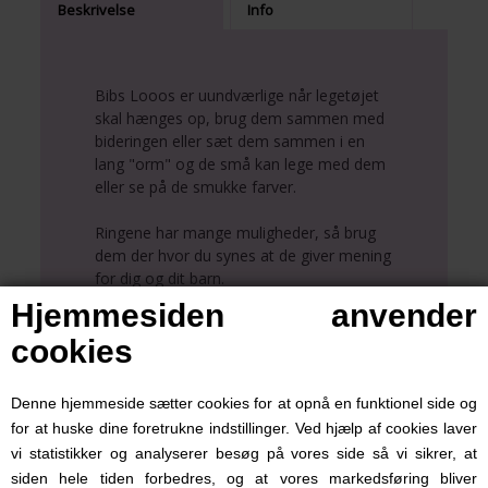
Beskrivelse
Info
Bibs Looos er uundværlige når legetøjet
skal hænges op, brug dem sammen med
bideringen eller sæt dem sammen i en
lang "orm" og de små kan lege med dem
eller se på de smukke farver.
Ringene har mange muligheder, så brug
dem der hvor du synes at de giver mening
for dig og dit barn.
Hjemmesiden anvender
I pakken ligger 12 styk med 4 af hver af
cookies
farverne Vanilla, Sage og Olive
Denne hjemmeside sætter cookies for at opnå en funktionel side og
for at huske dine foretrukne indstillinger. Ved hjælp af cookies laver
vi statistikker og analyserer besøg på vores side så vi sikrer, at
siden hele tiden forbedres, og at vores markedsføring bliver