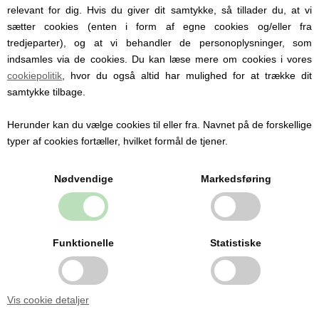
Personlige produkter med
relevant for dig. Hvis du giver dit samtykke, så tillader du, at vi
navn
sætter cookies (enten i form af egne cookies og/eller fra
tredjeparter), og at vi behandler de personoplysninger, som
Hos Babysutten specialiserer vi os i
indsamles via de cookies. Du kan læse mere om cookies i vores
personlige babyprodukter med navn. Vi
cookiepolitik
, hvor du også altid har mulighed for at trække dit
tilbyder blandt andet sutter med navn,
samtykke tilbage.
nusseklude og babytæpper, hvor du kan få
indgraveret eller broderet barnets navn og
detaljer.
Herunder kan du vælge cookies til eller fra. Navnet på de forskellige
Personlige produkter gør hverdagen
typer af cookies fortæller, hvilket formål de tjener.
nemmere og er samtidig en oplagt gaveidé
til barsel, dåb og babyshower.
Nødvendige
Markedsføring
Se alle produkter med navn her
Funktionelle
Statistiske
Sikkert og nøje udvalgt til
baby
Vis cookie detaljer
Alle vores produkter er udvalgt med fokus på