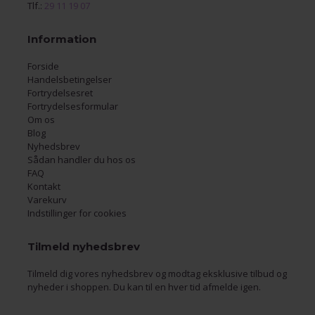
Tlf.:
29 11 19 07
Information
Forside
Handelsbetingelser
Fortrydelsesret
Fortrydelsesformular
Om os
Blog
Nyhedsbrev
Sådan handler du hos os
FAQ
Kontakt
Varekurv
Indstillinger for cookies
Tilmeld nyhedsbrev
Tilmeld dig vores nyhedsbrev og modtag eksklusive tilbud og
nyheder i shoppen. Du kan til en hver tid afmelde igen.