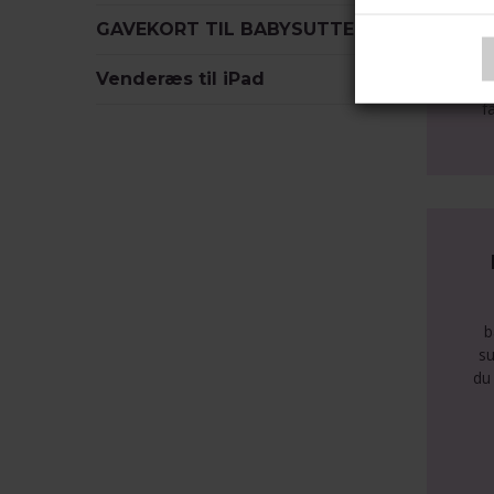
GAVEKORT TIL BABYSUTTEN
F
K
Venderæs til iPad
k
f
b
su
du 