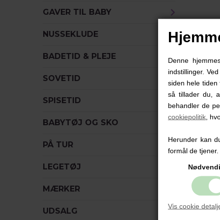
GAVER TIL BABY
Hjemme
NUSSEKLUDE
B
BADETID & PLEJE
Denne hjemmesid
indstillinger. Ve
SOVETID
B
siden hele tiden 
D
så tillader du, 
SPISETID
B
behandler de pe
cookiepolitik
, hv
BABYTØJ OG SKO
M
o
Herunder kan du 
PÅ TUR
formål de tjener.
S
LEGETØJ
Nødvend
B
k
MÆRKER
u
Vis cookie detalj
UDSALG
1