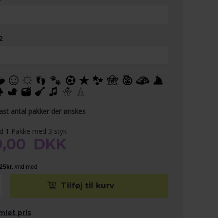
2
tast antal pakker der ønskes
ed 1 Pakke med 3 styk
9,00
DKK
mlet pris