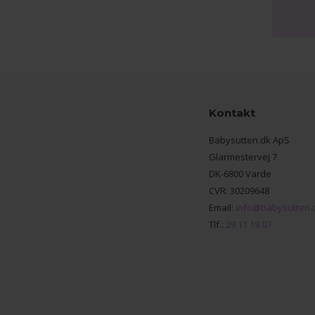
Kontakt
Babysutten.dk ApS
Glarmestervej 7
DK-6800 Varde
CVR: 30209648
Email:
info@babysutten.
Tlf.:
29 11 19 07