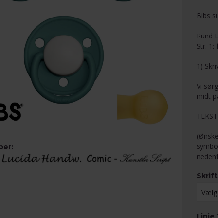
Bibs s
Rund L
Str. 1:
1) Skr
Vi sørg
midt p
TEKST
(Ønske
symbol
per:
nedenf
Skrif
Linie 