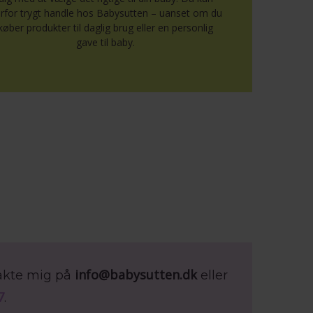
rfor trygt handle hos Babysutten – uanset om du
køber produkter til daglig brug eller en personlig
gave til baby.
info@babysutten.dk
takte mig på
eller
7
.