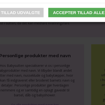
or dit barns sikkerhed - ADVARSEL:
ontroller altid produktet før brug. Træk sutten i alle retninger. Smid d
un de dertil beregnede sutteholdere, som er testet i henhold til EN 12
ast i sutten, da det kan medføre kvælningsfare.
Personlige produkter med navn
Hos Babysutten specialiserer vi os i personlige
abyprodukter med navn. Vi tilbyder blandt andet
ud
tter med navn, nusseklude og babytæpper, hvor
i 
kan få indgraveret eller broderet barnets navn og
an
detaljer. Personlige produkter gør hverdagen
nemmere og er samtidig en oplagt gaveidé til
barsel, dåb og babyshower.
g
Se alle produkter med navn her