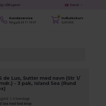
alg i dåbsgaver
Dansk
0
Kundeservice
Indkøbskurv
Ring på 29 11 19 07
0,00 DKK
 de Lux, Sutter med navn (Str 1/
mdr.) - 3 pak, Island Sea (Rund
ex)
ngstid: 1-3 hverdage
nd Sea med hvid knop