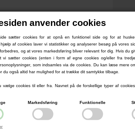
siden anvender cookies
eskrivelse
Info
e sætter cookies for at opnå en funktionel side og for at huske
d hjælp af cookies laver vi statistikker og analyserer besøg på vores sid
ibs de Lux sutter med navn er en meget populær sut. Der ligger 3 sutter
forbedres, og at vores markedsføring bliver relevant for dig. Hvis du g
enne sut er rund med et skjold der buer udad.
at vi sætter cookies (enten i form af egne cookies og/eller fra tredje
ibs sutten er dansk produceret og har været i produktion i næsten 50 
rsonoplysninger, som indsamles via de cookies. Du kan læse mere om
or du også altid har mulighed for at trække dit samtykke tilbage.
ed vore unikke og personlige sutter med navn, undgår du at de forsvinde
pnå besparelser.
vælge cookies til eller fra. Navnet på de forskellige typer af cookies f
kriften på sutten kan ikke slides af, hvilket gør, at den holder sig flot 
ige
Markedsføring
Funktionelle
S
ABYSUTTENS slidstærke kvalitetssutter, opfylder krav til standard EN 
rav til kvalitet, holdbarhed, funktionalitet og miljø. Sutten er BPA-fri, p
dstyret med sikkerheds- og lufthuller.
er
 pakke indeholder 3 stk. sutter med navn i Island Sea.