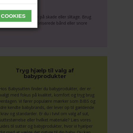
en ud ved første tegn på skade eller slitage. Brug
586. Sæt aldrig uautoriserede bånd eller snore
Tryg hjælp til valg af
babyprodukter
Hos Babysutten finder du babyprodukter, der er
valgt med fokus på kvalitet, komfort og tryg brug
hverdagen. Vi fører populære mærker som BIBS og
dre kendte babybrands, der lever op til gældende
krav og standarder. Er du i tvivl om valg af sut,
suttestørrelse eller hvilket materiale? Læs vores
uides til sutter og babyprodukter, hvor vi hjælper
dig med at vælge det rigtige til din baby. Du kan