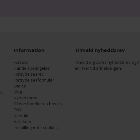
Information
Tilmeld nyhedsbrev
Forside
Tilmeld dig vores nyhedsbrev og m
Handelsbetingelser
en hver tid afmelde igen.
Fortrydelsesret
Fortrydelsesformular
Om os
Blog
dk
Nyhedsbrev
Sådan handler du hos os
FAQ
Kontakt
Varekurv
Indstillinger for cookies