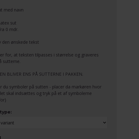
ut med navn
atex sut
 fra 0 mdr.
iv den ønskede tekst
er for, at teksten tilpasses i størrelse og graveres
å sutterne.
EN BLIVER ENS PÅ SUTTERNE I PAKKEN.
r du symboler på sutten - placer da markøren hvor
et skal indsættes og tryk på et af symbolerne
or)
ttype:
1