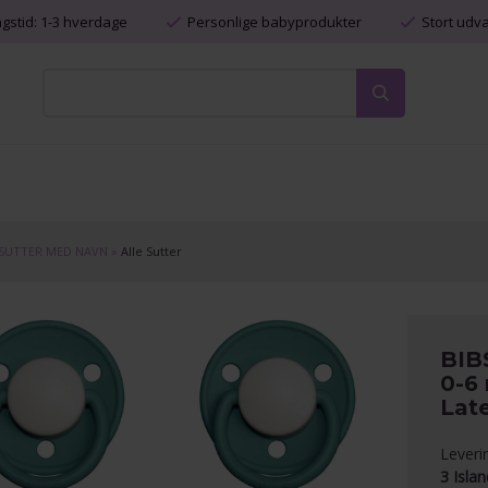
ngstid: 1-3 hverdage
Personlige babyprodukter
Stort udv
SUTTER MED NAVN
»
Alle Sutter
BIBS
0-6 
Lat
Leveri
3 Isla