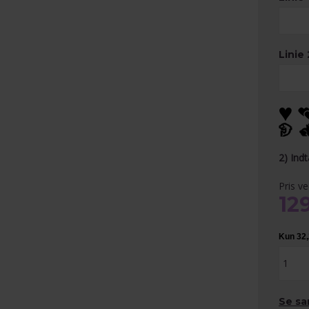
Linie 
2) Ind
Pris v
12
Se sa