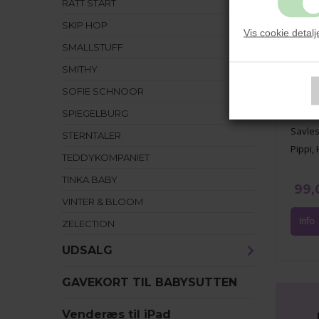
RÄTT START
SKIP HOP
Vis cookie detalj
SMALLSTUFF
SMITHY
SOFIE SCHNOOR
SPIEGELBURG
Savle
STERNTALER
Pippi, 
TEDDYKOMPANIET
TINKA BABY
99,
VINTER & BLOOM
ZELECTION
UDSALG
GAVEKORT TIL BABYSUTTEN
Venderæs til iPad