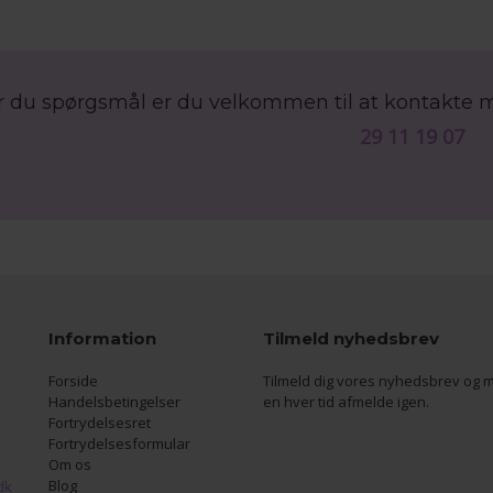
r du spørgsmål er du velkommen til at kontakte 
29 11 19 07
Information
Tilmeld nyhedsbrev
Forside
Tilmeld dig vores nyhedsbrev og m
Handelsbetingelser
en hver tid afmelde igen.
Fortrydelsesret
Fortrydelsesformular
Om os
Blog
dk