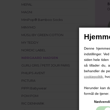
B
MEPAL
O
MAGNI
MiniPop® Bamboo Socks
MINYMO
Hjemme
MÜSLI BY GREEN COTTON
MY TEDDY
Denne hjemmesid
NORDIC LABEL
indstillinger. Ve
NØRGAARD MADSEN
siden hele tiden 
så tillader du, 
GURLI GRIS / PETIT JOUR PARIS
behandler de pe
PHILIPS AVENT
cookiepolitik
, hv
PICTURA
Herunder kan du 
PIPPI Babywear
formål de tjener.
POM POM
Nødvend
RIC DENMARK