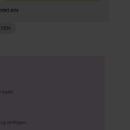
mlet pris
KYEN
r badet.
og skrifttypen.