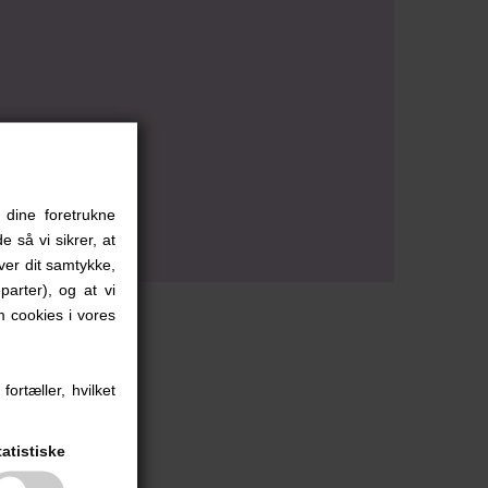
 dine foretrukne
e så vi sikrer, at
iver dit samtykke,
parter), og at vi
 cookies i vores
ortæller, hvilket
tatistiske