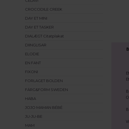
CELAVI
CROCODILE CREEK
DAY ET MINI
DAY ET TASKER
DIALÆGT Citatplakat
DIINGLISAR
B
ELODIE
EN FANT
FIXONI
E
E
FORLAGET BOLDEN
FÄRG&FORM SWEDEN
B
O
HABA
JOJO MAMAN BÉBÉ
B
JU-JU-BE
V
MAM