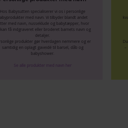
Hos Babysutten specialiserer vi os i personlige
abyprodukter med navn. Vi tilbyder blandt andet
kv
tter med navn, nusseklude og babytæpper, hvor
kan få indgraveret eller broderet barnets navn og
detaljer.
rsonlige produkter gør hverdagen nemmere og er
Du
samtidig en oplagt gaveidé til barsel, dåb og
– 
babyshower.
Se alle produkter med navn her