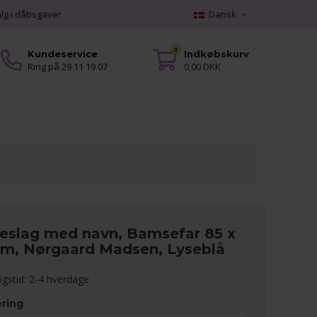
alg i dåbsgaver
Dansk
0
Kundeservice
Indkøbskurv
Ring på 29 11 19 07
0,00 DKK
eslag med navn, Bamsefar 85 x
cm, Nørgaard Madsen, Lyseblå
ngstid: 2-4 hverdage
ring