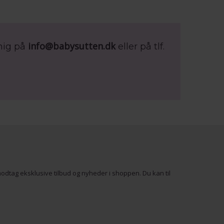
info@babysutten.dk
mig på
eller på tlf.
odtag eksklusive tilbud og nyheder i shoppen. Du kan til