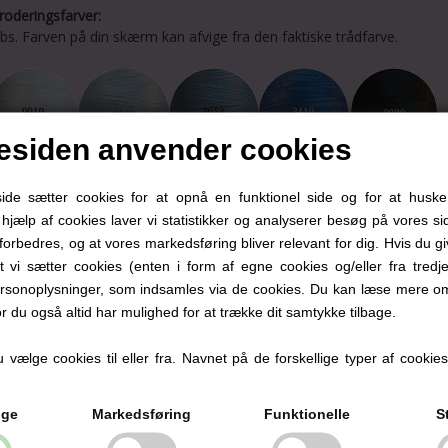
roderingsfarver:
bs. Farven på din skærm kan afvige fra den faktiske trådfarve.
siden anvender cookies
e sætter cookies for at opnå en funktionel side og for at huske
d hjælp af cookies laver vi statistikker og analyserer besøg på vores sid
forbedres, og at vores markedsføring bliver relevant for dig. Hvis du g
at vi sætter cookies (enten i form af egne cookies og/eller fra tredje
rsonoplysninger, som indsamles via de cookies. Du kan læse mere om
or du også altid har mulighed for at trække dit samtykke tilbage.
Se også disse
vælge cookies til eller fra. Navnet på de forskellige typer af cookies f
ige
Markedsføring
Funktionelle
S