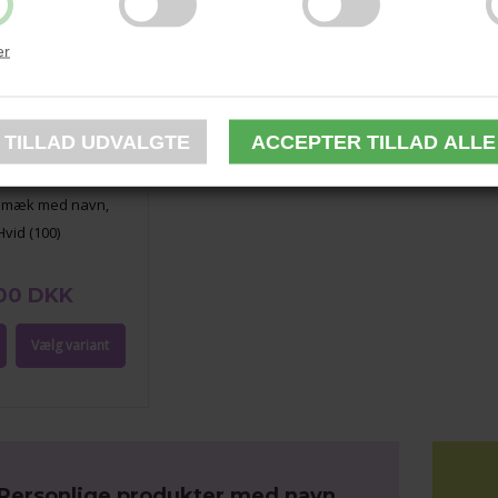
er
smæk med navn,
Hvid (100)
00 DKK
Personlige produkter med navn