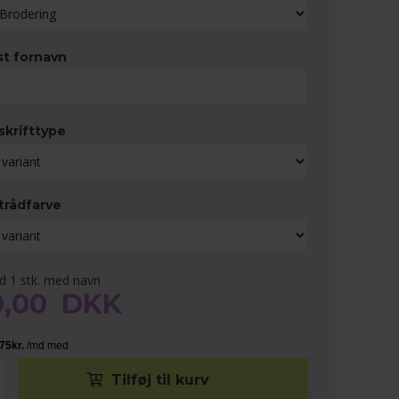
st fornavn
skrifttype
trådfarve
ed 1 stk. med navn
9,00
DKK