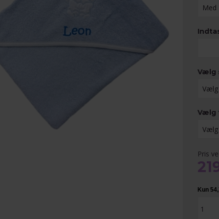
Indta
Vælg 
Vælg 
Pris v
21