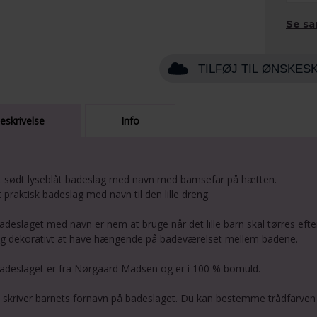
Se sa
TILFØJ TIL ØNSKES
eskrivelse
Info
t sødt lyseblåt badeslag med navn med bamsefar på hætten.
t praktisk badeslag med navn til den lille dreng.
adeslaget med navn er nem at bruge når det lille barn skal tørres efte
g dekorativt at have hængende på badeværelset mellem badene.
adeslaget er fra Nørgaard Madsen og er i 100 % bomuld.
i skriver barnets fornavn på badeslaget. Du kan bestemme trådfarven 