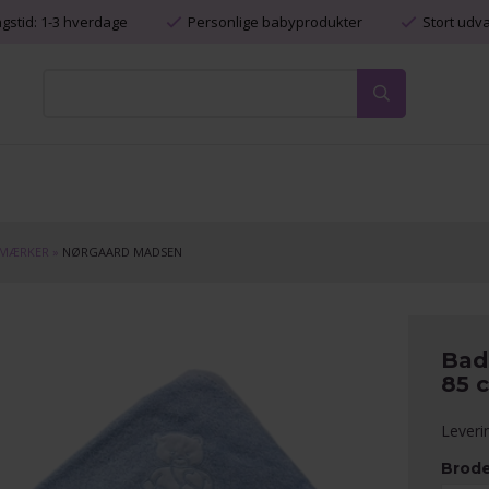
ngstid: 1-3 hverdage
Personlige babyprodukter
Stort udv
MÆRKER
»
NØRGAARD MADSEN
Bad
85 
Leveri
Brode