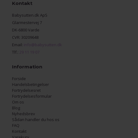
Kontakt
Babysutten.dk ApS
Glarmestervej 7
DK-6800 Varde
CVR: 30209648
Email:
info@babysutten.dk
Tlf.:
29 11 19 07
Information
Forside
Handelsbetingelser
Fortrydelsesret
Fortrydelsesformular
Om os
Blog
Nyhedsbrev
Sådan handler du hos os
FAQ
Kontakt
Varekurv