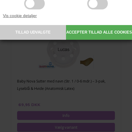
Vis cookie detaljer
Baby Nova Sutter med navn (Str. 1 / 0-6 mdr.) – 3-pak,
Lyseblå & Hvide (Anatomisk Latex)
69,95 DKK