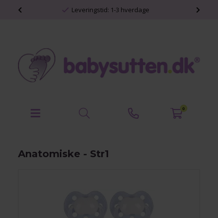
-3 hverdage
Personlige babyprodukter
0
Anatomiske - Str1