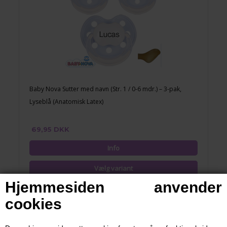
Baby Nova Sutter med navn (Str. 1 / 0-6 mdr.) – 3-pak,
Lyseblå (Anatomisk Latex)
69,95 DKK
Hjemmesiden anvender
cookies