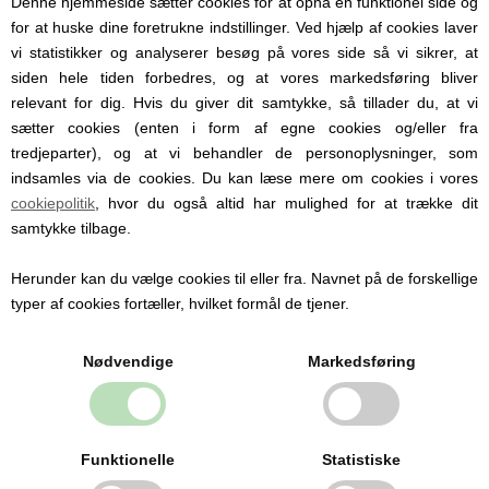
Denne hjemmeside sætter cookies for at opnå en funktionel side og
for at huske dine foretrukne indstillinger. Ved hjælp af cookies laver
vi statistikker og analyserer besøg på vores side så vi sikrer, at
siden hele tiden forbedres, og at vores markedsføring bliver
relevant for dig. Hvis du giver dit samtykke, så tillader du, at vi
sætter cookies (enten i form af egne cookies og/eller fra
tredjeparter), og at vi behandler de personoplysninger, som
indsamles via de cookies. Du kan læse mere om cookies i vores
cookiepolitik
, hvor du også altid har mulighed for at trække dit
samtykke tilbage.
Baby Nova Sutter med navn (Str. 1 / 0-6 mdr.) – 3-pak,
Lyserød (Anatomisk Latex)
Herunder kan du vælge cookies til eller fra. Navnet på de forskellige
typer af cookies fortæller, hvilket formål de tjener.
69,95 DKK
Nødvendige
Markedsføring
Funktionelle
Statistiske