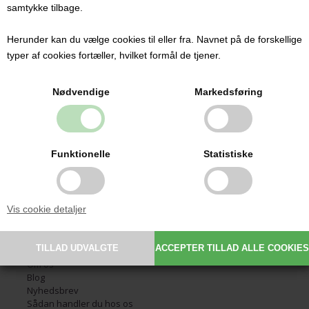
samtykke tilbage.
Herunder kan du vælge cookies til eller fra. Navnet på de forskellige
Kontakt
typer af cookies fortæller, hvilket formål de tjener.
Babysutten.dk ApS
Glarmestervej 7
Nødvendige
Markedsføring
DK-6800 Varde
CVR: 30209648
Email:
info@babysutten.dk
Tlf.:
29 11 19 07
Funktionelle
Statistiske
Information
Vis cookie detaljer
Forside
Handelsbetingelser
Fortrydelsesret
Fortrydelsesformular
Om os
Blog
Nyhedsbrev
Sådan handler du hos os